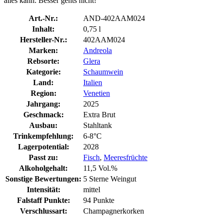
alles kann. Besser gehts nicht!
Art.-Nr.:
AND-402AAM024
Inhalt:
0,75 l
Hersteller-Nr.:
402AAM024
Marken:
Andreola
Rebsorte:
Glera
Kategorie:
Schaumwein
Land:
Italien
Region:
Venetien
Jahrgang:
2025
Geschmack:
Extra Brut
Ausbau:
Stahltank
Trinkempfehlung:
6-8°C
Lagerpotential:
2028
Passt zu:
Fisch
,
Meeresfrüchte
Alkoholgehalt:
11,5 Vol.%
Sonstige Bewertungen:
5 Sterne Weingut
Intensität:
mittel
Falstaff Punkte:
94 Punkte
Verschlussart:
Champagnerkorken