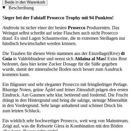
Beide in den Warenkorb
Beschreibung
S
ieger bei der Falstaff Prosecco Trophy mit 94 Punkten!
Andreola
ist sicher einer der besten
Prosecco
Produzenten. Das
Weingut selbst schreibt auf seine Flaschen auch nicht Prosecco
drauf. Es sind Lagen Schaumweine, die in extremen Steillagen nur
händisch bewirtschaftet werden können.
Die Trauben für diesen Wein stammen aus der Einzellage(Rive)
di
Guia
in Valdobbiadene und nennt sich
Aldaina al Mas!
Extra Brut
bedeutet, dass hier keine Zucker Dosage für die Süße gegeben
wurde, damit der mineralische Boden noch besser zum Ausdruck
kommen kann.
Ein filigraner und sehr eleganter Prosecco mit feingliedriger Perlage.
Blumige Noten, grüne Äpfel und feiner Zitrusduft prägen den ersten
Eindruck. Am Gaumen sehr klar, betörend und fordernd. Die Frucht
drängt in den Hintergrund und bring die salzige, steinige Mineralität
in den Vordergrund. Sehr lange anhaltend und schöner Druck bis
zum letzten Schluck.
Ein wirklich sehr hochwertiger Prosecco, weit weg von Mainstream.
Zeigt auf, was die Rebsorte Glera in Kombination mit den Böden