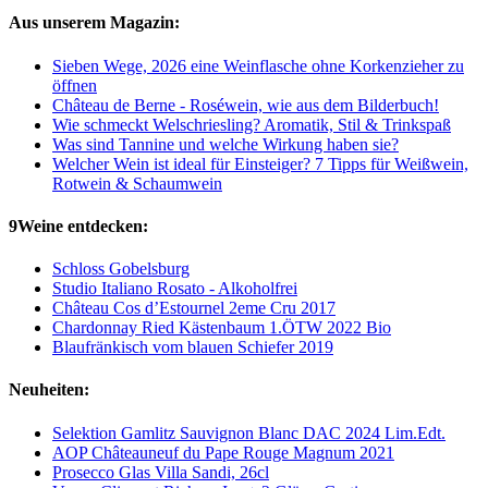
Aus unserem Magazin:
Sieben Wege, 2026 eine Weinflasche ohne Korkenzieher zu
öffnen
Château de Berne - Roséwein, wie aus dem Bilderbuch!
Wie schmeckt Welschriesling? Aromatik, Stil & Trinkspaß
Was sind Tannine und welche Wirkung haben sie?
Welcher Wein ist ideal für Einsteiger? 7 Tipps für Weißwein,
Rotwein & Schaumwein
9Weine entdecken:
Schloss Gobelsburg
Studio Italiano Rosato - Alkoholfrei
Château Cos d’Estournel 2eme Cru 2017
Chardonnay Ried Kästenbaum 1.ÖTW 2022 Bio
Blaufränkisch vom blauen Schiefer 2019
Neuheiten:
Selektion Gamlitz Sauvignon Blanc DAC 2024 Lim.Edt.
AOP Châteauneuf du Pape Rouge Magnum 2021
Prosecco Glas Villa Sandi, 26cl