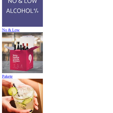
No & Low
Pakete