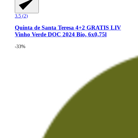
3.5 (2)
Quinta de Santa Teresa
4+2 GRATIS LIV
Vinho Verde DOC 2024 Bio, 6x0,75l
-33%