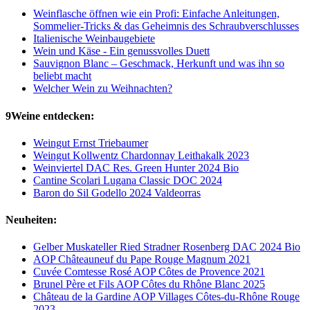
Weinflasche öffnen wie ein Profi: Einfache Anleitungen,
Sommelier-Tricks & das Geheimnis des Schraubverschlusses
Italienische Weinbaugebiete
Wein und Käse - Ein genussvolles Duett
Sauvignon Blanc – Geschmack, Herkunft und was ihn so
beliebt macht
Welcher Wein zu Weihnachten?
9Weine entdecken:
Weingut Ernst Triebaumer
Weingut Kollwentz Chardonnay Leithakalk 2023
Weinviertel DAC Res. Green Hunter 2024 Bio
Cantine Scolari Lugana Classic DOC 2024
Baron do Sil Godello 2024 Valdeorras
Neuheiten:
Gelber Muskateller Ried Stradner Rosenberg DAC 2024 Bio
AOP Châteauneuf du Pape Rouge Magnum 2021
Cuvée Comtesse Rosé AOP Côtes de Provence 2021
Brunel Père et Fils AOP Côtes du Rhône Blanc 2025
Château de la Gardine AOP Villages Côtes-du-Rhône Rouge
2023