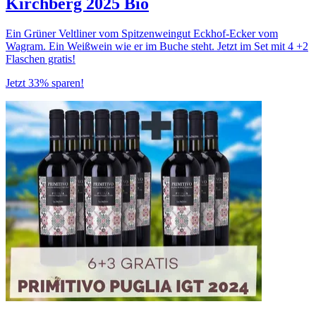
Kirchberg 2025 Bio
Ein Grüner Veltliner vom Spitzenweingut Eckhof-Ecker vom
Wagram. Ein Weißwein wie er im Buche steht. Jetzt im Set mit 4 +2
Flaschen gratis!
Jetzt 33% sparen!