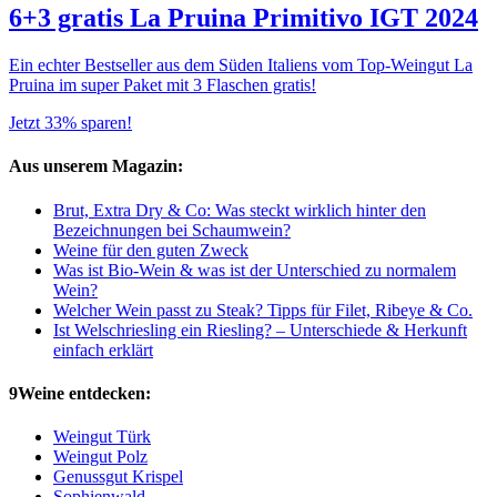
6+3 gratis La Pruina Primitivo IGT 2024
Ein echter Bestseller aus dem Süden Italiens vom Top-Weingut La
Pruina im super Paket mit 3 Flaschen gratis!
Jetzt 33% sparen!
Aus unserem Magazin:
Brut, Extra Dry & Co: Was steckt wirklich hinter den
Bezeichnungen bei Schaumwein?
Weine für den guten Zweck
Was ist Bio-Wein & was ist der Unterschied zu normalem
Wein?
Welcher Wein passt zu Steak? Tipps für Filet, Ribeye & Co.
Ist Welschriesling ein Riesling? – Unterschiede & Herkunft
einfach erklärt
9Weine entdecken:
Weingut Türk
Weingut Polz
Genussgut Krispel
Sophienwald