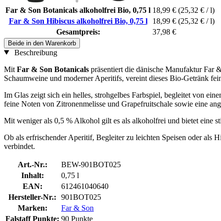
Far & Son Botanicals alkoholfrei Bio, 0,75 l
18,99 €
(25,32 € / l)
Far & Son Hibiscus alkoholfrei Bio, 0,75 l
18,99 €
(25,32 € / l)
Gesamtpreis:
37,98 €
Beide in den Warenkorb
Beschreibung
Mit
Far & Son Botanicals
präsentiert die dänische Manufaktur Far 
Schaumweine und moderner Aperitifs, vereint dieses Bio-Getränk fein
Im Glas zeigt sich ein helles, strohgelbes Farbspiel, begleitet von 
feine Noten von Zitronenmelisse und Grapefruitschale sowie eine ang
Mit weniger als 0,5 % Alkohol gilt es als alkoholfrei und bietet ein
Ob als erfrischender Aperitif, Begleiter zu leichten Speisen oder als
verbindet.
Art.-Nr.:
BEW-901BOT025
Inhalt:
0,75 l
EAN:
612461040640
Hersteller-Nr.:
901BOT025
Marken:
Far & Son
Falstaff Punkte:
90 Punkte