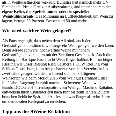
als in Weißglasflaschen verkauft. Buntglas hält nämlich mehr UV-
Strahlen ab. Ideale Orte zur Aufbewahrung sind unter anderem der
eigene
Keller, die Speisekammer
oder ein
spezieller
Weinkühlschrank
. Das Minimum an Luftfeuchtigkeit, um Wein zu
lagern, beträgt 30 Prozent. Besser sind 50 und mehr.
Wie wird welcher Wein gelagert?
Als Faustregel gilt, dass neben dem Alkohol- auch der
Gerbstoffgehalt bestimmt, wie lange ein Wein gelagert werden kann.
Denn gerade schwere, hochwertige Weine mit hohem
Gerbstoffgehalt verändern mit der Zeit ihren Geschmack. Auch die
Reifung im Barriqué-Fass macht Wein länger haltbar. Ein fruchtiger
Riesling wie unser Riesling Ried Gaisberg 1.ÖTW Riesling vom
Schloss Gobelsburg kann beispielsweise vor dem Verzehr ein bis
zwei Jahre gelagert werden, während sich bei kräftigeren
Weinsorten wie beim Merlot 2015 vom Weingut Bernhard Ernst
fünf Jahre Lagerung bezahlt machen. Schwerere Weine wie der
Barolo DOCG 2014 Trentaquattro vom Weingut Massimo Rattalino
entwickeln ihren Charakter erst nach fünf bis zehn Jahren. Zuletzt
brauchen liebliche Spät- und Auslesen etwas länger als zehn Jahre,
um den idealen Reifegrad zu erreichen.
Tipp aus der 9Weine-Redaktion