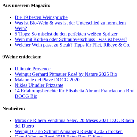
Aus unserem Magazin:
Die 19 besten Weinsprüche
Was ist Bio-Wein & was ist der Unterschied zu normalem
Wein?
5 Tipps: So mischst du den perfekten weißen Spritzer
Wein mit Korken oder Schraubverschluss - was ist besser?
Welcher Wein passt zu Steak? Tipps für Filet, Ribeye & Co.
9Weine entdecken:
Ultimate Provence
Weingut Gerhard Pittnauer Rosé by Nature 2025 Bio
Malanotte del Piave DOCG 2020
Nikles Uhudler Frizzante
14 Erfahrungsberichte für Elisabetta Abrami Franciacorta Brut
DOCG Bio
Neuheiten:
Miros de Ribera Vendimia Selec. 20 Meses 2021 D.O. Ribera
del Duero
Weingut Carlo Schmitt Annaberg Riesling 2025 trocken
Grand Vintage Rosé 2016 Extra Brut Giftbox