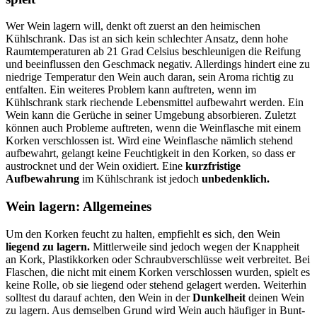
Wer Wein lagern will, denkt oft zuerst an den heimischen
Kühlschrank. Das ist an sich kein schlechter Ansatz, denn hohe
Raumtemperaturen ab 21 Grad Celsius beschleunigen die Reifung
und beeinflussen den Geschmack negativ. Allerdings hindert eine zu
niedrige Temperatur den Wein auch daran, sein Aroma richtig zu
entfalten. Ein weiteres Problem kann auftreten, wenn im
Kühlschrank stark riechende Lebensmittel aufbewahrt werden. Ein
Wein kann die Gerüche in seiner Umgebung absorbieren. Zuletzt
können auch Probleme auftreten, wenn die Weinflasche mit einem
Korken verschlossen ist. Wird eine Weinflasche nämlich stehend
aufbewahrt, gelangt keine Feuchtigkeit in den Korken, so dass er
austrocknet und der Wein oxidiert. Eine
kurzfristige
Aufbewahrung
im Kühlschrank ist jedoch
unbedenklich.
Wein lagern: Allgemeines
Um den Korken feucht zu halten, empfiehlt es sich, den Wein
liegend zu lagern.
Mittlerweile sind jedoch wegen der Knappheit
an Kork, Plastikkorken oder Schraubverschlüsse weit verbreitet. Bei
Flaschen, die nicht mit einem Korken verschlossen wurden, spielt es
keine Rolle, ob sie liegend oder stehend gelagert werden. Weiterhin
solltest du darauf achten, den Wein in der
Dunkelheit
deinen Wein
zu lagern. Aus demselben Grund wird Wein auch häufiger in Bunt-