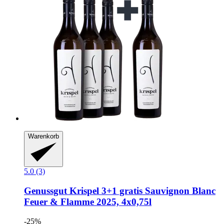
Warenkorb
5.0 (3)
Genussgut Krispel
3+1 gratis Sauvignon Blanc
Feuer & Flamme 2025, 4x0,75l
-25%