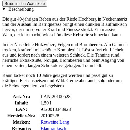
Beide in den Warenkorb
Beschreibung
Die gut 40-jährigen Reben aus der Riede Hochberg in Neckenmarkt
und der Ausbau im Barriquefass bringt einen dunklen Blaufränkisch
hervor, der nur so voller Kraft und Finesse strotzt. Ein massiver
Wein, der klar macht, wie schön diese Rebsorte schmecken kann.
In der Nase feine Holzwürze, Feigen und Brombeeren. Am Gaumen
trocken, kraftvoll mit schöner Komplexität. Löst sofort ein Lächeln
aus und fordert nach einem weiteren Schluck. Die Tannine rund,
herrliche Extraktsüße, Nougat, Brombeeren und beim Abgang von
einem zarten, langen Schokokuss getragen. Traumhaft.
Kann locker noch 10 Jahre gelagert werden und passt gut zu
kräftigen Fleischspeisen und Wild. Gerne aber auch solo oder um
die Schwiegereltern zu begeistern.
Art.-Nr.:
LAN-20100528
Inhalt:
1,50 l
EAN:
9120013348928
Hersteller-Nr.:
20100528
Marken:
Rotweine Lang
Rebsorte:
Blaufränkisch