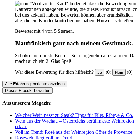
"Verifizierter Kauf“ bedeutet, dass die Bewertung von
Käufer:innen abgegeben wurde, die dieses Produkt tatsächlich
bei uns gekauft haben. Bewerten können aber grundsätzlich
alle, die ein Kundenkonto bei uns haben.
Hinweis schließen
Bewertet mit 4 von 5 Sternen.
Blaufränkisch ganz nach meinem Geschmack.
Schoko und dunkle Beeren. Sehr angenehm am Gaumen. Da
macht auch ein 2. Glas Spaß.
War diese Bewertung für dich hilfreich?
(0)
(0)
Ja
Nein
Alle Erfahrungsberichte anzeigen
Dieses Produkt bewerten
Aus unserem Magazin:
Welcher Wein passt zu Steak? Tipps für Filet, Ribeye & Co.
Wein aus der Wachau – Österreichs berühmteste Weinregion
erklärt
Voll im Trend: Rosé aus der Weinregion Côtes de Provence
Roséwein liegt voll im Trend