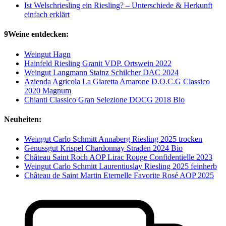
Ist Welschriesling ein Riesling? – Unterschiede & Herkunft
einfach erklärt
9Weine entdecken:
Weingut Hagn
Hainfeld Riesling Granit VDP. Ortswein 2022
Weingut Langmann Stainz Schilcher DAC 2024
Azienda Agricola La Giaretta Amarone D.O.C.G Classico
2020 Magnum
Chianti Classico Gran Selezione DOCG 2018 Bio
Neuheiten:
Weingut Carlo Schmitt Annaberg Riesling 2025 trocken
Genussgut Krispel Chardonnay Straden 2024 Bio
Château Saint Roch AOP Lirac Rouge Confidentielle 2023
Weingut Carlo Schmitt Laurentiuslay Riesling 2025 feinherb
Château de Saint Martin Eternelle Favorite Rosé AOP 2025