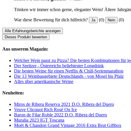
Trinken wir immer schon gerne, eleganter Wein! Ältere Jahrgäng
War diese Bewertung für dich hilfreich?
(0)
(0)
Ja
Nein
Alle Erfahrungsberichte anzeigen
Dieses Produkt bewerten
Aus unserem Magazin:
Welcher Wein passt zu Pizza? Die besten Kombinationen für j
Der Spritzer - Österreichs beliebtester Longdrink
Die besten Weine für einen Netflix & Chill-Serienmarathon
Die 13 Weinbaugebiete Deutschlands - von Mosel bis Pfalz
Alles über amerikanische Weine
Neuheiten:
Miros de Ribera Reserva 2021 D.O. Ribera del Duero
Veuve Clicquot Rich Rosé On Ice
Baron de Filar Roble 2022 D.O. Ribera del Duero
Muralia 2023 IGT Toscana
Moët & Chandon Grand Vintage 2016 Extra Brut Giftbox