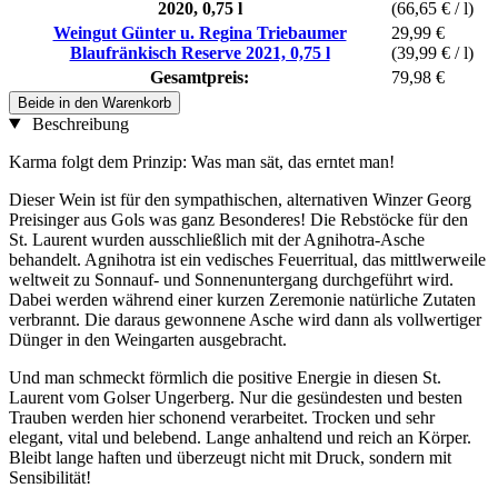
2020, 0,75 l
(66,65 € / l)
Weingut Günter u. Regina Triebaumer
29,99 €
Blaufränkisch Reserve 2021, 0,75 l
(39,99 € / l)
Gesamtpreis:
79,98 €
Beide in den Warenkorb
Beschreibung
Karma folgt dem Prinzip: Was man sät, das erntet man!
Dieser Wein ist für den sympathischen, alternativen Winzer Georg
Preisinger aus Gols was ganz Besonderes! Die Rebstöcke für den
St. Laurent wurden ausschließlich mit der Agnihotra-Asche
behandelt. Agnihotra ist ein vedisches Feuerritual, das mittlwerweile
weltweit zu Sonnauf- und Sonnenuntergang durchgeführt wird.
Dabei werden während einer kurzen Zeremonie natürliche Zutaten
verbrannt. Die daraus gewonnene Asche wird dann als vollwertiger
Dünger in den Weingarten ausgebracht.
Und man schmeckt förmlich die positive Energie in diesen St.
Laurent vom Golser Ungerberg. Nur die gesündesten und besten
Trauben werden hier schonend verarbeitet. Trocken und sehr
elegant, vital und belebend. Lange anhaltend und reich an Körper.
Bleibt lange haften und überzeugt nicht mit Druck, sondern mit
Sensibilität!