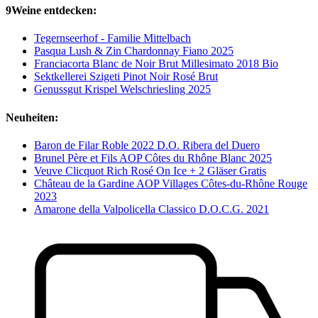
9Weine entdecken:
Tegernseerhof - Familie Mittelbach
Pasqua Lush & Zin Chardonnay Fiano 2025
Franciacorta Blanc de Noir Brut Millesimato 2018 Bio
Sektkellerei Szigeti Pinot Noir Rosé Brut
Genussgut Krispel Welschriesling 2025
Neuheiten:
Baron de Filar Roble 2022 D.O. Ribera del Duero
Brunel Père et Fils AOP Côtes du Rhône Blanc 2025
Veuve Clicquot Rich Rosé On Ice + 2 Gläser Gratis
Château de la Gardine AOP Villages Côtes-du-Rhône Rouge
2023
Amarone della Valpolicella Classico D.O.C.G. 2021