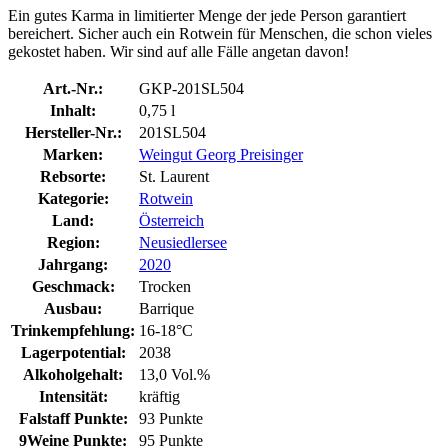
Ein gutes Karma in limitierter Menge der jede Person garantiert
bereichert. Sicher auch ein Rotwein für Menschen, die schon vieles
gekostet haben. Wir sind auf alle Fälle angetan davon!
Art.-Nr.:
GKP-201SL504
Inhalt:
0,75 l
Hersteller-Nr.:
201SL504
Marken:
Weingut Georg Preisinger
Rebsorte:
St. Laurent
Kategorie:
Rotwein
Land:
Österreich
Region:
Neusiedlersee
Jahrgang:
2020
Geschmack:
Trocken
Ausbau:
Barrique
Trinkempfehlung:
16-18°C
Lagerpotential:
2038
Alkoholgehalt:
13,0 Vol.%
Intensität:
kräftig
Falstaff Punkte:
93 Punkte
9Weine Punkte:
95 Punkte