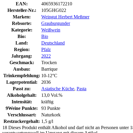
EAN:
4065936172210
Hersteller-Nr.:
105GHG022
Marken:
Weingut Herbert Meßmer
Rebsorte:
Grauburgunder
Kategorie:
Weißwein
Bio:
Bio
Land:
Deutschland
Region:
Pfalz
Jahrgang:
2022
Geschmack:
Trocken
Ausbau:
Barrique
Trinkempfehlung:
10-12°C
Lagerpotential:
2036
Passt zu:
Asiatische Küche
,
Pasta
Alkoholgehalt:
13,0 Vol.%
Intensität:
kräftig
9Weine Punkte:
93 Punkte
Verschlussart:
Naturkork
Restzuckergehalt:
1,5 g/l
18
Dieses Produkt enthält Alkohol und darf nicht an Personen unter 18
verantwortungsvoll im Umgang mit diesem Artikel.