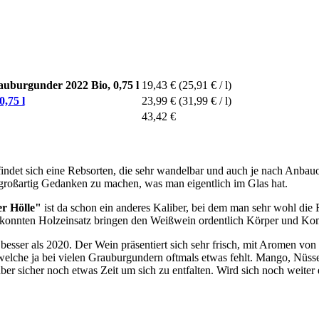
uburgunder 2022 Bio, 0,75 l
19,43 €
(25,91 € / l)
,75 l
23,99 €
(31,99 € / l)
43,42 €
indet sich eine Rebsorten, die sehr wandelbar und auch je nach Anbauort 
h großartig Gedanken zu machen, was man eigentlich im Glas hat.
er Hölle"
ist da schon ein anderes Kaliber, bei dem man sehr wohl die R
ekonnten Holzeinsatz bringen den Weißwein ordentlich Körper und Kom
 besser als 2020. Der Wein präsentiert sich sehr frisch, mit Aromen v
welche ja bei vielen Grauburgundern oftmals etwas fehlt. Mango, Nüss
r sicher noch etwas Zeit um sich zu entfalten. Wird sich noch weiter en