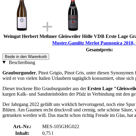
Weingut Herbert Meßmer Gleisweiler Hölle VDB Erste Lage Gra
Muster.Gamlitz Merlot Pannonica 2018, 0
Gesamtpreis:
Beide in den Warenkorb
Beschreibung
Grauburgunder
, Pinot Grigio, Pinot Gris, unter diesen Synonymen f
wird er von vielen Italien Urlaubern tagtäglich konsumiert, ohne sic
Dieser trockene Bio Grauburgunder aus der
Ersten Lage "Gleisweil
kargen Kalk- und Sandsteinböden der Pfalz in Verbindung mit den g
Der Jahrgang 2022 gefällt uns wirklich hervorragend, noch eine Spur
Blüten. Am Gaumen recht druckvoll und cremig, sehr schöne Säure, 
getrunken werden will. Das macht schon richtig Freude im Glas, hat abe
Art.-Nr.:
MES-105GHG022
Inhalt:
0,75 l