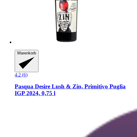
Warenkorb
4.2 (6)
Pasqua
Desire Lush & Zin, Primitivo Puglia
IGP 2024, 0,75 l