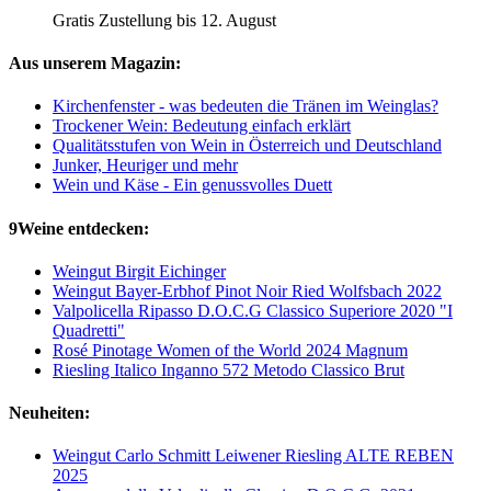
Gratis Zustellung bis 12. August
Aus unserem Magazin:
Kirchenfenster - was bedeuten die Tränen im Weinglas?
Trockener Wein: Bedeutung einfach erklärt
Qualitätsstufen von Wein in Österreich und Deutschland
Junker, Heuriger und mehr
Wein und Käse - Ein genussvolles Duett
9Weine entdecken:
Weingut Birgit Eichinger
Weingut Bayer-Erbhof Pinot Noir Ried Wolfsbach 2022
Valpolicella Ripasso D.O.C.G Classico Superiore 2020 "I
Quadretti"
Rosé Pinotage Women of the World 2024 Magnum
Riesling Italico Inganno 572 Metodo Classico Brut
Neuheiten:
Weingut Carlo Schmitt Leiwener Riesling ALTE REBEN
2025