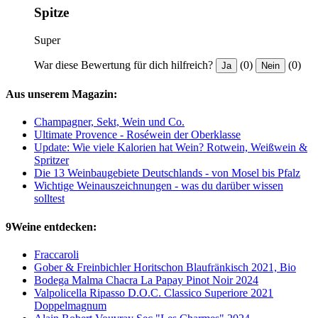
Spitze
Super
War diese Bewertung für dich hilfreich?
(0)
(0)
Ja
Nein
Aus unserem Magazin:
Champagner, Sekt, Wein und Co.
Ultimate Provence - Roséwein der Oberklasse
Update: Wie viele Kalorien hat Wein? Rotwein, Weißwein &
Spritzer
Die 13 Weinbaugebiete Deutschlands - von Mosel bis Pfalz
Wichtige Weinauszeichnungen - was du darüber wissen
solltest
9Weine entdecken:
Fraccaroli
Gober & Freinbichler Horitschon Blaufränkisch 2021, Bio
Bodega Malma Chacra La Papay Pinot Noir 2024
Valpolicella Ripasso D.O.C. Classico Superiore 2021
Doppelmagnum