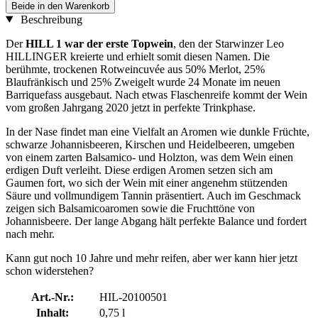
Beide in den Warenkorb
Beschreibung
Der
HILL 1 war der erste Topwein
, den der Starwinzer Leo
HILLINGER kreierte und erhielt somit diesen Namen. Die
berühmte, trockenen Rotweincuvée aus 50% Merlot, 25%
Blaufränkisch und 25% Zweigelt wurde 24 Monate im neuen
Barriquefass ausgebaut. Nach etwas Flaschenreife kommt der Wein
vom großen Jahrgang 2020 jetzt in perfekte Trinkphase.
In der Nase findet man eine Vielfalt an Aromen wie dunkle Früchte,
schwarze Johannisbeeren, Kirschen und Heidelbeeren, umgeben
von einem zarten Balsamico- und Holzton, was dem Wein einen
erdigen Duft verleiht. Diese erdigen Aromen setzen sich am
Gaumen fort, wo sich der Wein mit einer angenehm stützenden
Säure und vollmundigem Tannin präsentiert. Auch im Geschmack
zeigen sich Balsamicoaromen sowie die Fruchttöne von
Johannisbeere. Der lange Abgang hält perfekte Balance und fordert
nach mehr.
Kann gut noch 10 Jahre und mehr reifen, aber wer kann hier jetzt
schon widerstehen?
Art.-Nr.:
HIL-20100501
Inhalt:
0,75 l