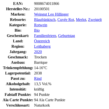
EAN:
9008674011866
Hersteller-Nr.:
20100501
Marken:
Weingut Leo Hillinger
Rebsorte:
Blaufränkisch
,
Cuvée Rot
,
Merlot
,
Zweigelt
Kategorie:
Rotwein
Bio:
Bio
Geschenkart:
Familienfeiern
,
Geburtstag
Land:
Österreich
Region:
Leithaberg
Jahrgang:
2020
Geschmack:
Trocken
Ausbau:
Barrique
Trinkempfehlung:
14-16°C
Lagerpotential:
2038
Passt zu:
Rind
Alkoholgehalt:
13,5 Vol.%
Intensität:
kräftig
Falstaff Punkte:
94 Punkte
Ala Carte Punkte:
94 Ala Carte Punkte
Verschlussart:
Naturkork