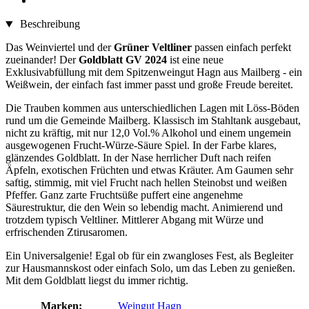
Beschreibung
Das Weinviertel und der
Grüner Veltliner
passen einfach perfekt
zueinander! Der
Goldblatt GV 2024
ist eine neue
Exklusivabfüllung mit dem Spitzenweingut Hagn aus Mailberg - ein
Weißwein, der einfach fast immer passt und große Freude bereitet.
Die Trauben kommen aus unterschiedlichen Lagen mit Löss-Böden
rund um die Gemeinde Mailberg. Klassisch im Stahltank ausgebaut,
nicht zu kräftig, mit nur 12,0 Vol.% Alkohol und einem ungemein
ausgewogenen Frucht-Würze-Säure Spiel. In der Farbe klares,
glänzendes Goldblatt. In der Nase herrlicher Duft nach reifen
Äpfeln, exotischen Früchten und etwas Kräuter. Am Gaumen sehr
saftig, stimmig, mit viel Frucht nach hellen Steinobst und weißen
Pfeffer. Ganz zarte Fruchtsüße puffert eine angenehme
Säurestruktur, die den Wein so lebendig macht. Animierend und
trotzdem typisch Veltliner. Mittlerer Abgang mit Würze und
erfrischenden Ztirusaromen.
Ein Universalgenie! Egal ob für ein zwangloses Fest, als Begleiter
zur Hausmannskost oder einfach Solo, um das Leben zu genießen.
Mit dem Goldblatt liegst du immer richtig.
Marken:
Weingut Hagn