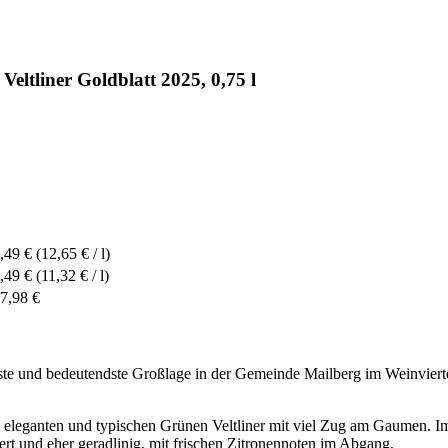
ltliner Goldblatt 2025, 0,75 l
,49 €
(12,65 € / l)
,49 €
(11,32 € / l)
7,98 €
te und bedeutendste Großlage in der Gemeinde Mailberg im Weinvierte
 eleganten und typischen Grünen Veltliner mit viel Zug am Gaumen. Im
rt und eher geradlinig, mit frischen Zitronennoten im Abgang.