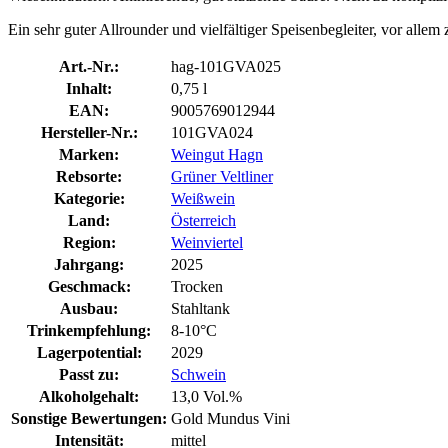
Ein sehr guter Allrounder und vielfältiger Speisenbegleiter, vor all
Art.-Nr.:
hag-101GVA025
Inhalt:
0,75 l
EAN:
9005769012944
Hersteller-Nr.:
101GVA024
Marken:
Weingut Hagn
Rebsorte:
Grüner Veltliner
Kategorie:
Weißwein
Land:
Österreich
Region:
Weinviertel
Jahrgang:
2025
Geschmack:
Trocken
Ausbau:
Stahltank
Trinkempfehlung:
8-10°C
Lagerpotential:
2029
Passt zu:
Schwein
Alkoholgehalt:
13,0 Vol.%
Sonstige Bewertungen:
Gold Mundus Vini
Intensität:
mittel