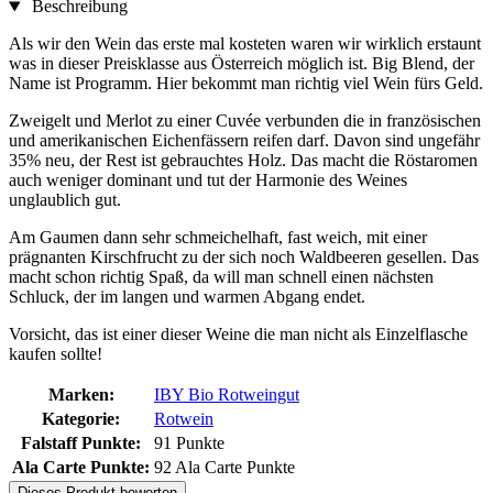
Beschreibung
Als wir den Wein das erste mal kosteten waren wir wirklich erstaunt
was in dieser Preisklasse aus Österreich möglich ist. Big Blend, der
Name ist Programm. Hier bekommt man richtig viel Wein fürs Geld.
Zweigelt und Merlot zu einer Cuvée verbunden die in französischen
und amerikanischen Eichenfässern reifen darf. Davon sind ungefähr
35% neu, der Rest ist gebrauchtes Holz. Das macht die Röstaromen
auch weniger dominant und tut der Harmonie des Weines
unglaublich gut.
Am Gaumen dann sehr schmeichelhaft, fast weich, mit einer
prägnanten Kirschfrucht zu der sich noch Waldbeeren gesellen. Das
macht schon richtig Spaß, da will man schnell einen nächsten
Schluck, der im langen und warmen Abgang endet.
Vorsicht, das ist einer dieser Weine die man nicht als Einzelflasche
kaufen sollte!
Marken:
IBY Bio Rotweingut
Kategorie:
Rotwein
Falstaff Punkte:
91 Punkte
Ala Carte Punkte:
92 Ala Carte Punkte
Dieses Produkt bewerten