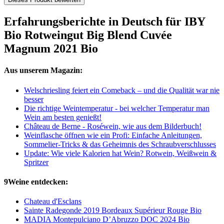
Erfahrungsberichte in Deutsch für IBY
Bio Rotweingut Big Blend Cuvée
Magnum 2021 Bio
Aus unserem Magazin:
Welschriesling feiert ein Comeback – und die Qualität war nie
besser
Die richtige Weintemperatur - bei welcher Temperatur man
Wein am besten genießt!
Château de Berne - Roséwein, wie aus dem Bilderbuch!
Weinflasche öffnen wie ein Profi: Einfache Anleitungen,
Sommelier-Tricks & das Geheimnis des Schraubverschlusses
Update: Wie viele Kalorien hat Wein? Rotwein, Weißwein &
Spritzer
9Weine entdecken:
Chateau d'Esclans
Sainte Radegonde 2019 Bordeaux Supérieur Rouge Bio
MADIA Montepulciano D’Abruzzo DOC 2024 Bio