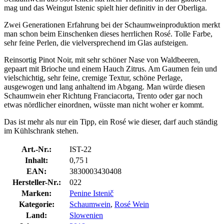
mag und das Weingut Istenic spielt hier definitiv in der Oberliga.
Zwei Generationen Erfahrung bei der Schaumweinproduktion merkt
man schon beim Einschenken dieses herrlichen Rosé. Tolle Farbe,
sehr feine Perlen, die vielversprechend im Glas aufsteigen.
Reinsortig Pinot Noir, mit sehr schöner Nase von Waldbeeren,
gepaart mit Brioche und einem Hauch Zitrus. Am Gaumen fein und
vielschichtig, sehr feine, cremige Textur, schöne Perlage,
ausgewogen und lang anhaltend im Abgang. Man würde diesen
Schaumwein eher Richtung Franciacorta, Trento oder gar noch
etwas nördlicher einordnen, wüsste man nicht woher er kommt.
Das ist mehr als nur ein Tipp, ein Rosé wie dieser, darf auch ständig
im Kühlschrank stehen.
Art.-Nr.:
IST-22
Inhalt:
0,75 l
EAN:
3830003430408
Hersteller-Nr.:
022
Marken:
Penine Istenič
Kategorie:
Schaumwein
,
Rosé Wein
Land:
Slowenien