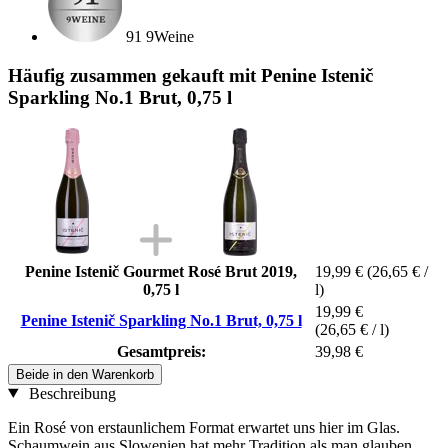
91 9Weine
Häufig zusammen gekauft mit Penine Istenič
Sparkling No.1 Brut, 0,75 l
Penine Istenič Gourmet Rosé Brut 2019,
19,99 €
(26,65 € /
0,75 l
l)
19,99 €
Penine Istenič Sparkling No.1 Brut, 0,75 l
(26,65 € / l)
Gesamtpreis:
39,98 €
Beide in den Warenkorb
Beschreibung
Ein Rosé von erstaunlichem Format erwartet uns hier im Glas.
Schaumwein aus Slowenien hat mehr Tradition als man glauben