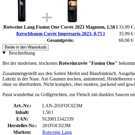
Rotweine Lang Fusion One Cuvée 2023 Magnum, 1,50 l
33,99 €
Kerschbaum Cuvée Impresario 2023, 0,75 l
35,99 €
Gesamtpreis:
69,98 €
Beide in den Warenkorb
Beschreibung
Bei der modernen, trockenen
Rotweincuvée "Fusion One"
bekommt 
Zusammengestellt aus den Sorten Merlot und Blaufränkisch. Ausgebau
Lakritz in der Nase. Am Gaumen trocken, animierend, Heidelbeeren un
ohne zu überfordern. Nicht komplex, eher modern, packend und gew
Passt wunderbar zu Grillgerichten, zur Fleisch mit dunklen Saucen und 
Art.-Nr.:
LAN-201FOC023M
Inhalt:
1,50 l
EAN:
9120013342339
Hersteller-Nr.:
201FOC023M
Marken:
Rotweine Lang