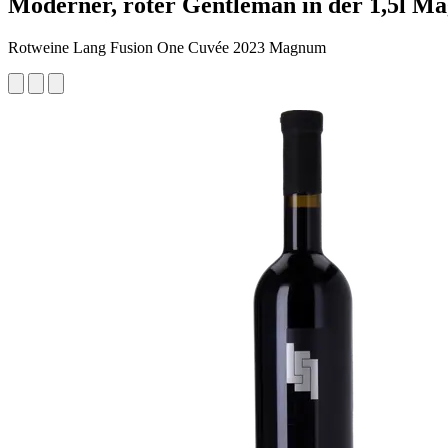
Moderner, roter Gentleman in der 1,5l M
Rotweine Lang Fusion One Cuvée 2023 Magnum