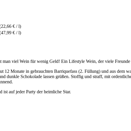
(22,66 € / l)
(47,99 € / l)
man viel Wein für wenig Geld! Ein Lifestyle Wein, der viele Freunde fi
t 12 Monate in gebrauchten Barriquefass (2. Füllung) und aus dem wa
d dunkle Schokolade lassen grüßen. Stoffig und straff, mit ordentlic
innend.
ist auf jeder Party der heimliche Star.