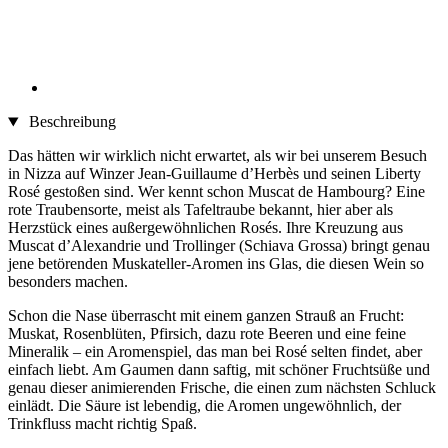
Beschreibung
Das hätten wir wirklich nicht erwartet, als wir bei unserem Besuch
in Nizza auf Winzer Jean-Guillaume d’Herbès und seinen Liberty
Rosé gestoßen sind. Wer kennt schon Muscat de Hambourg? Eine
rote Traubensorte, meist als Tafeltraube bekannt, hier aber als
Herzstück eines außergewöhnlichen Rosés. Ihre Kreuzung aus
Muscat d’Alexandrie und Trollinger (Schiava Grossa) bringt genau
jene betörenden Muskateller-Aromen ins Glas, die diesen Wein so
besonders machen.
Schon die Nase überrascht mit einem ganzen Strauß an Frucht:
Muskat, Rosenblüten, Pfirsich, dazu rote Beeren und eine feine
Mineralik – ein Aromenspiel, das man bei Rosé selten findet, aber
einfach liebt. Am Gaumen dann saftig, mit schöner Fruchtsüße und
genau dieser animierenden Frische, die einen zum nächsten Schluck
einlädt. Die Säure ist lebendig, die Aromen ungewöhnlich, der
Trinkfluss macht richtig Spaß.