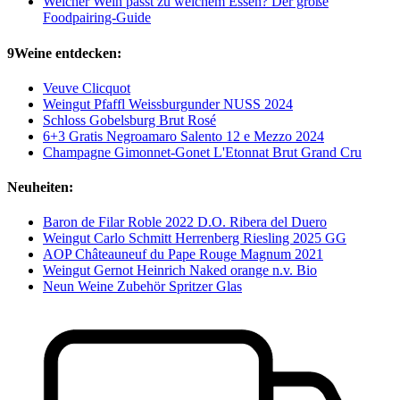
Welcher Wein passt zu welchem Essen? Der große
Foodpairing-Guide
9Weine entdecken:
Veuve Clicquot
Weingut Pfaffl Weissburgunder NUSS 2024
Schloss Gobelsburg Brut Rosé
6+3 Gratis Negroamaro Salento 12 e Mezzo 2024
Champagne Gimonnet-Gonet L'Etonnat Brut Grand Cru
Neuheiten:
Baron de Filar Roble 2022 D.O. Ribera del Duero
Weingut Carlo Schmitt Herrenberg Riesling 2025 GG
AOP Châteauneuf du Pape Rouge Magnum 2021
Weingut Gernot Heinrich Naked orange n.v. Bio
Neun Weine Zubehör Spritzer Glas