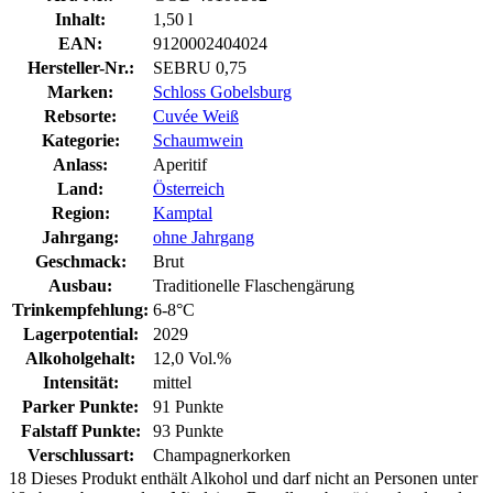
Inhalt:
1,50 l
EAN:
9120002404024
Hersteller-Nr.:
SEBRU 0,75
Marken:
Schloss Gobelsburg
Rebsorte:
Cuvée Weiß
Kategorie:
Schaumwein
Anlass:
Aperitif
Land:
Österreich
Region:
Kamptal
Jahrgang:
ohne Jahrgang
Geschmack:
Brut
Ausbau:
Traditionelle Flaschengärung
Trinkempfehlung:
6-8°C
Lagerpotential:
2029
Alkoholgehalt:
12,0 Vol.%
Intensität:
mittel
Parker Punkte:
91 Punkte
Falstaff Punkte:
93 Punkte
Verschlussart:
Champagnerkorken
18
Dieses Produkt enthält Alkohol und darf nicht an Personen unter