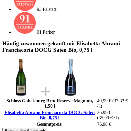
93 Falstaff
91 Parker
Häufig zusammen gekauft mit Elisabetta Abrami
Franciacorta DOCG Saten Bio, 0,75 l
Schloss Gobelsburg Brut Reserve Magnum,
49,99 €
(33,33 €
1,50 l
/ l)
Elisabetta Abrami Franciacorta DOCG Saten
26,99 €
Bio, 0,75 l
(35,99 € / l)
Gesamtpreis:
76,98 €
Beide in den Warenkorb