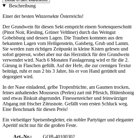
Beschreibung
Einer der besten Winzersekte Österreichs!
Der Grundwein für diesen Sekt entspricht einem Sortenquerschnitt
(Pinot Noir, Riesling, Grüner Veltliner) durch das Weingut
Gobelsburg und dessen Lagen. Die Trauben kommen aus den
bekannten Lagen vom Heiligenstein, Gaisberg, Grub und Lamm.
Sie werden zum richtigen Zeitpunkt in kleine Kisten gelesen und
sofort gepresst, wobei aber nur das Herzstück für den Grundwein
verwendet wird. Nach 6 Monaten Fasslagerung wird er für die 2.
Gärung in Flaschen gefüllt. Auf der Hefe, die zur cremigen Textur
beiträgt, ruht er nun 2 bis 3 Jahre, bis er von Hand gerüttelt und
degorgiert wird.
In der Nase einladend, gelbe Tropenfrüchte, am Gaumen trocken,
feines anhaltendes Mousseux (Perlen) zart mit Pfirsich, Blütenhonig
und etwas Biskuit abgerundet. Finessenreicher und feinwürziger
Abgang mit frischer Zitrusnote. Gefällt vom ersten Schluck weg.
Eine Benchmark für diesen Preis!
Ein vielseitiger Speisenbegleiter, ein nobler Partytiger und eleganter
Aperitif nicht nur für die großen Feste.
Art.-Nr.:
GOB-40100302