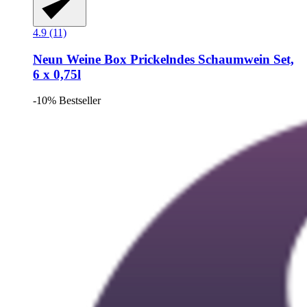
4.9 (11)
Neun Weine Box
Prickelndes Schaumwein Set,
6 x 0,75l
-10%
Bestseller