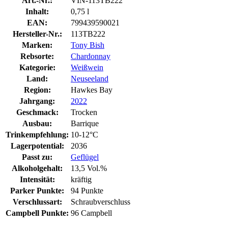
Art.-Nr.:
VIN-113TB222
Inhalt:
0,75 l
EAN:
799439590021
Hersteller-Nr.:
113TB222
Marken:
Tony Bish
Rebsorte:
Chardonnay
Kategorie:
Weißwein
Land:
Neuseeland
Region:
Hawkes Bay
Jahrgang:
2022
Geschmack:
Trocken
Ausbau:
Barrique
Trinkempfehlung:
10-12°C
Lagerpotential:
2036
Passt zu:
Geflügel
Alkoholgehalt:
13,5 Vol.%
Intensität:
kräftig
Parker Punkte:
94 Punkte
Verschlussart:
Schraubverschluss
Campbell Punkte:
96 Campbell