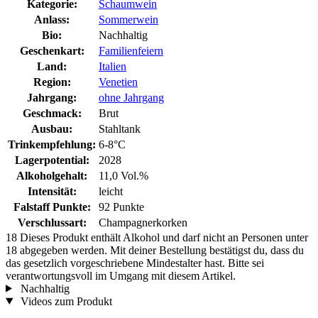
Kategorie:
Schaumwein
Anlass:
Sommerwein
Bio:
Nachhaltig
Geschenkart:
Familienfeiern
Land:
Italien
Region:
Venetien
Jahrgang:
ohne Jahrgang
Geschmack:
Brut
Ausbau:
Stahltank
Trinkempfehlung:
6-8°C
Lagerpotential:
2028
Alkoholgehalt:
11,0 Vol.%
Intensität:
leicht
Falstaff Punkte:
92 Punkte
Verschlussart:
Champagnerkorken
18
Dieses Produkt enthält Alkohol und darf nicht an Personen unter
18 abgegeben werden. Mit deiner Bestellung bestätigst du, dass du
das gesetzlich vorgeschriebene Mindestalter hast. Bitte sei
verantwortungsvoll im Umgang mit diesem Artikel.
Nachhaltig
Videos zum Produkt