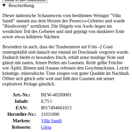
Beschreibung
Dieser italienische Schaumwein vom berühmten Weingut "Villa
Sandi" stammt aus dem Herzen des Prosecco-Gebietes und wurde
"Biodiversity" zertifiziert. Die Hügeln von Asolo liegen im
westlichen Teil des Gebietes und sind geprägt von dunklerer Erde
sowie etwas kühleren Nächten.
Besonders ist auch, dass der Traubenmost auf 0 bis -2 Grad
runtergekühlt und danach nur einmal im Drucktank vergoren wurde.
Dadurch bleibt er besonders frisch, erhält seine traubige Note und
glänzt mit zarten, feinen Perlen am Gaumen. Reife gelbe Früchte
wie Äpfel, Birnen und Ananas erfreuen den Geschmacksinn. Leicht
kräutrige, mineralische Töne zeugen von guter Qualität im Nachhall.
Öffnet sich gleich sehr weit und füllt den Gaumen mit seiner
explosiven Perlage gänzlich.
Art.-Nr.:
BEW-40200001
Inhalt:
0,75 l
EAN:
8017494661015
Hersteller-Nr.:
11011000
Marken:
Villa Sandi
Rebsorte:
Glera