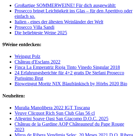
Großartige SOMMERWEINE! Für dich ausgewählt:
Prosecco bringt Leichtigkeit ins Glas – für den Aperitivo oder
einfach so.
Italien - eines der ältesten Weinländer der Welt
Prosecco Villa Sandi
Die beliebteste Weine 2025
9Weine entdecken:
Weingut Polz
Château d'Esclans 2022
Finca La Emperatriz Rioja Tinto Vinedo Singular 2018
24 Erfahrungsberichte für 4+2 gratis De Stefani Prosecco
Purissimo Brut
Bioweingut Moritz NIX Blaufränkisch by Hörbs 2020 Bio
Neuheiten:
Muralia Manolibera 2022 IGT Toscana
Veuve Clicquot Rich Sun Club Glas 56 cl
Allegrini Soave Oasi San Giacomo D.O.C. 2025
Château de la Gardine AOP Châteauneuf du Pape Rouge
2023
Miros de Ribera Vendimia Selec. 20 Meses 2021 D.O. Ribera