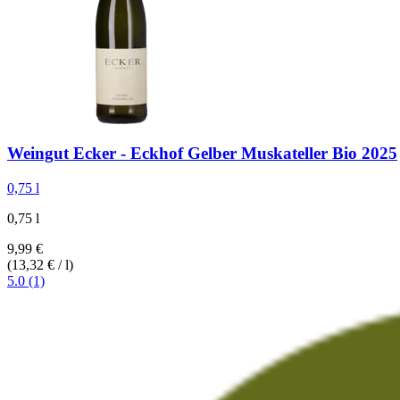
Weingut Ecker - Eckhof
Gelber Muskateller Bio 2025
0,75 l
0,75 l
9,99 €
(13,32 € / l)
5.0 (1)