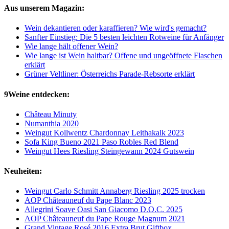
Aus unserem Magazin:
Wein dekantieren oder karaffieren? Wie wird's gemacht?
Sanfter Einstieg: Die 5 besten leichten Rotweine für Anfänger
Wie lange hält offener Wein?
Wie lange ist Wein haltbar? Offene und ungeöffnete Flaschen
erklärt
Grüner Veltliner: Österreichs Parade-Rebsorte erklärt
9Weine entdecken:
Château Minuty
Numanthia 2020
Weingut Kollwentz Chardonnay Leithakalk 2023
Sofa King Bueno 2021 Paso Robles Red Blend
Weingut Hees Riesling Steingewann 2024 Gutswein
Neuheiten:
Weingut Carlo Schmitt Annaberg Riesling 2025 trocken
AOP Châteauneuf du Pape Blanc 2023
Allegrini Soave Oasi San Giacomo D.O.C. 2025
AOP Châteauneuf du Pape Rouge Magnum 2021
Grand Vintage Rosé 2016 Extra Brut Giftbox