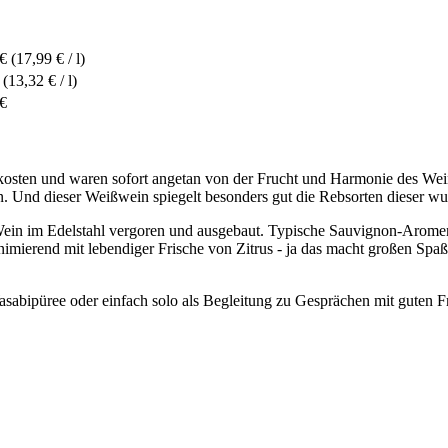
 €
(17,99 € / l)
(13,32 € / l)
 €
osten und waren sofort angetan von der Frucht und Harmonie des Weine
. Und dieser Weißwein spiegelt besonders gut die Rebsorten dieser w
in im Edelstahl vergoren und ausgebaut. Typische Sauvignon-Aromen
nimierend mit lebendiger Frische von Zitrus - ja das macht großen Spa
sabipüree oder einfach solo als Begleitung zu Gesprächen mit guten F