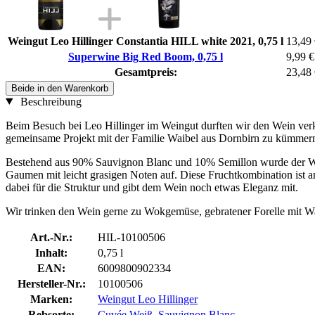
Weingut Leo Hillinger Constantia HILL white 2021, 0,75 l
13,49
Superwine Big Red Boom, 0,75 l
9,99 €
Gesamtpreis:
23,48
Beide in den Warenkorb
Beschreibung
Beim Besuch bei Leo Hillinger im Weingut durften wir den Wein verk
gemeinsame Projekt mit der Familie Waibel aus Dornbirn zu kümmern
Bestehend aus 90% Sauvignon Blanc und 10% Semillon wurde der We
Gaumen mit leicht grasigen Noten auf. Diese Fruchtkombination ist a
dabei für die Struktur und gibt dem Wein noch etwas Eleganz mit.
Wir trinken den Wein gerne zu Wokgemüse, gebratener Forelle mit Wa
Art.-Nr.:
HIL-10100506
Inhalt:
0,75 l
EAN:
6009800902334
Hersteller-Nr.:
10100506
Marken:
Weingut Leo Hillinger
Rebsorte:
Cuvée Weiß
,
Sauvignon Blanc