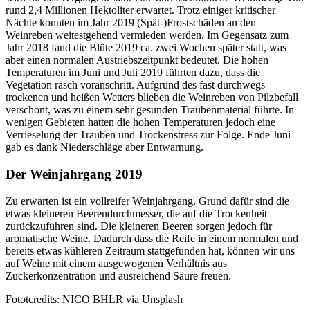
rund 2,4 Millionen Hektoliter erwartet. Trotz einiger kritischer
Nächte konnten im Jahr 2019 (Spät-)Frostschäden an den
Weinreben weitestgehend vermieden werden. Im Gegensatz zum
Jahr 2018 fand die Blüte 2019 ca. zwei Wochen später statt, was
aber einen normalen Austriebszeitpunkt bedeutet. Die hohen
Temperaturen im Juni und Juli 2019 führten dazu, dass die
Vegetation rasch voranschritt. Aufgrund des fast durchwegs
trockenen und heißen Wetters blieben die Weinreben von Pilzbefall
verschont, was zu einem sehr gesunden Traubenmaterial führte. In
wenigen Gebieten hatten die hohen Temperaturen jedoch eine
Verrieselung der Trauben und Trockenstress zur Folge. Ende Juni
gab es dank Niederschläge aber Entwarnung.
Der Weinjahrgang 2019
Zu erwarten ist ein vollreifer Weinjahrgang. Grund dafür sind die
etwas kleineren Beerendurchmesser, die auf die Trockenheit
zurückzuführen sind. Die kleineren Beeren sorgen jedoch für
aromatische Weine. Dadurch dass die Reife in einem normalen und
bereits etwas kühleren Zeitraum stattgefunden hat, können wir uns
auf Weine mit einem ausgewogenen Verhältnis aus
Zuckerkonzentration und ausreichend Säure freuen.
Fototcredits: NICO BHLR via Unsplash