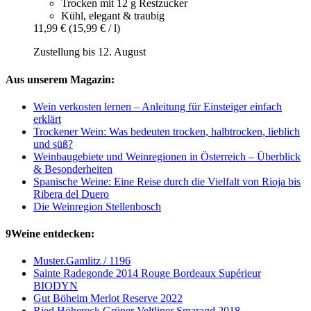
Trocken mit 12 g Restzucker
Kühl, elegant & traubig
11,99 €
(15,99 € / l)
Zustellung bis 12. August
Aus unserem Magazin:
Wein verkosten lernen – Anleitung für Einsteiger einfach
erklärt
Trockener Wein: Was bedeuten trocken, halbtrocken, lieblich
und süß?
Weinbaugebiete und Weinregionen in Österreich – Überblick
& Besonderheiten
Spanische Weine: Eine Reise durch die Vielfalt von Rioja bis
Ribera del Duero
Die Weinregion Stellenbosch
9Weine entdecken:
Muster.Gamlitz / 1196
Sainte Radegonde 2014 Rouge Bordeaux Supérieur
BIODYN
Gut Böheim Merlot Reserve 2022
Ried Höhereck Grüner Veltliner Smaragd 2018