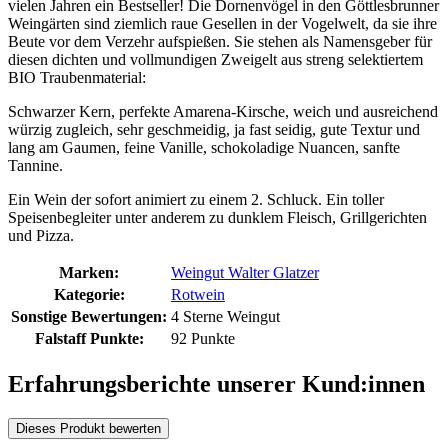
vielen Jahren ein Bestseller! Die Dornenvögel in den Göttlesbrunner
Weingärten sind ziemlich raue Gesellen in der Vogelwelt, da sie ihre
Beute vor dem Verzehr aufspießen. Sie stehen als Namensgeber für
diesen dichten und vollmundigen Zweigelt aus streng selektiertem
BIO Traubenmaterial:
Schwarzer Kern, perfekte Amarena-Kirsche, weich und ausreichend
würzig zugleich, sehr geschmeidig, ja fast seidig, gute Textur und
lang am Gaumen, feine Vanille, schokoladige Nuancen, sanfte
Tannine.
Ein Wein der sofort animiert zu einem 2. Schluck. Ein toller
Speisenbegleiter unter anderem zu dunklem Fleisch, Grillgerichten
und Pizza.
Marken:
Weingut Walter Glatzer
Kategorie:
Rotwein
Sonstige Bewertungen:
4 Sterne Weingut
Falstaff Punkte:
92 Punkte
Erfahrungsberichte unserer Kund:innen
Dieses Produkt bewerten