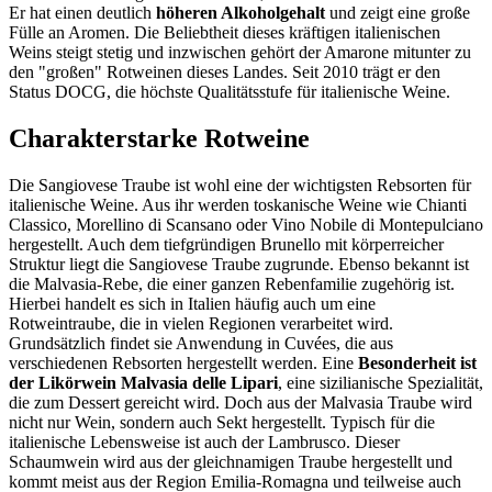
Er hat einen deutlich
höheren Alkoholgehalt
und zeigt eine große
Fülle an Aromen. Die Beliebtheit dieses kräftigen italienischen
Weins steigt stetig und inzwischen gehört der Amarone mitunter zu
den "großen" Rotweinen dieses Landes. Seit 2010 trägt er den
Status DOCG, die höchste Qualitätsstufe für italienische Weine.
Charakterstarke Rotweine
Die Sangiovese Traube ist wohl eine der wichtigsten Rebsorten für
italienische Weine. Aus ihr werden toskanische Weine wie Chianti
Classico, Morellino di Scansano oder Vino Nobile di Montepulciano
hergestellt. Auch dem tiefgründigen Brunello mit körperreicher
Struktur liegt die Sangiovese Traube zugrunde. Ebenso bekannt ist
die Malvasia-Rebe, die einer ganzen Rebenfamilie zugehörig ist.
Hierbei handelt es sich in Italien häufig auch um eine
Rotweintraube, die in vielen Regionen verarbeitet wird.
Grundsätzlich findet sie Anwendung in Cuvées, die aus
verschiedenen Rebsorten hergestellt werden. Eine
Besonderheit ist
der Likörwein Malvasia delle Lipari
, eine sizilianische Spezialität,
die zum Dessert gereicht wird. Doch aus der Malvasia Traube wird
nicht nur Wein, sondern auch Sekt hergestellt. Typisch für die
italienische Lebensweise ist auch der Lambrusco. Dieser
Schaumwein wird aus der gleichnamigen Traube hergestellt und
kommt meist aus der Region Emilia-Romagna und teilweise auch