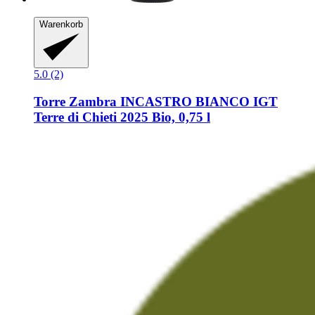
Warenkorb
5.0 (2)
Torre Zambra
INCASTRO BIANCO IGT
Terre di Chieti 2025 Bio, 0,75 l