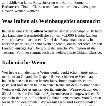
zurückblicken kann. Rotweinsorten wie Barolo, Brunello,
Barbaresco, Chianti Classico und Amarone zählen zu den ganz
Großen Weinen weltweit.
Was Italien als Weinbaugebiet ausmacht
Italien ist eines der
größten Weinbauländer
überhaupt. 2018 hatte
das Land eine Gesamtrebfläche von ca. 702.000 Hektar (zahlen
variiert), davon machen ein Drittel den Rotweinanbau aus. In
wirklich jeder Region wird Wein angebaut, das ist bei solch großen
Ländern
einzigartig!
Die größte italienische Weinregion ist die
Toskana. Von hier stammt auch der weltberühmte Chianti Classico.
Italienische Weine
Wer heute an italienische Weine denkt, denkt schon längst nicht
mehr nur an Chianti. Im Gegenteil - verschiedenste Weine aus
Italien haben sich in den letzten Jahrzehnten qualitativ enorm
gesteigert und stehen heute in erster Reihe auf dem internationalen
Weinparkett. Spätestens seit der italienischen Weinrevolution der
60er Jahre ist die Qualität auf
Spitzenniveau
herangewachsen. Es
gilt mehr denn je, auf höchste Qualität hinzuarbeiten. Vom Norden
bis in den Süden arbeiten Winzer mit Liebe und Leidenschaft an