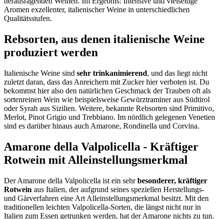
herausragenden Weinen. Im Ergebnis: Intensive und vielseitige
Aromen exzellenter, italienischer Weine in unterschiedlichen
Qualitätsstufen.
Rebsorten, aus denen italienische Weine
produziert werden
Italienische Weine sind
sehr trinkanimierend
, und das liegt nicht
zuletzt daran, dass das Anreichern mit Zucker hier verboten ist. Du
bekommst hier also den natürlichen Geschmack der Trauben oft als
sortenreinen Wein wie beispielsweise Gewürztraminer aus Südtirol
oder Syrah aus Sizilien. Weitere, bekannte Rebsorten sind Primitivo,
Merlot, Pinot Grigio und Trebbiano. Im nördlich gelegenen Venetien
sind es darüber hinaus auch Amarone, Rondinella und Corvina.
Amarone della Valpolicella - Kräftiger
Rotwein mit Alleinstellungsmerkmal
Der Amarone della Valpolicella ist ein sehr
besonderer, kräftiger
Rotwein
aus Italien, der aufgrund seines speziellen Herstellungs-
und Gärverfahren eine Art Alleinstellungsmerkmal besitzt. Mit den
traditionellen leichten Valpolicella-Sorten, die längst nicht nur in
Italien zum Essen getrunken werden, hat der Amarone nichts zu tun.