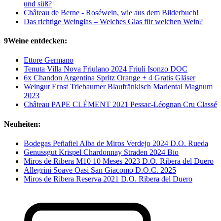
und süß?
Château de Berne - Roséwein, wie aus dem Bilderbuch!
Das richtige Weinglas – Welches Glas für welchen Wein?
9Weine entdecken:
Ettore Germano
Tenuta Villa Nova Friulano 2024 Friuli Isonzo DOC
6x Chandon Argentina Spritz Orange + 4 Gratis Gläser
Weingut Ernst Triebaumer Blaufränkisch Mariental Magnum
2023
Château PAPE CLÉMENT 2021 Pessac-Léognan Cru Classé
Neuheiten:
Bodegas Peñafiel Alba de Miros Verdejo 2024 D.O. Rueda
Genussgut Krispel Chardonnay Straden 2024 Bio
Miros de Ribera M10 10 Meses 2023 D.O. Ribera del Duero
Allegrini Soave Oasi San Giacomo D.O.C. 2025
Miros de Ribera Reserva 2021 D.O. Ribera del Duero