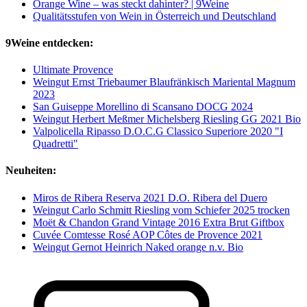
Orange Wine – was steckt dahinter? | 9Weine
Qualitätsstufen von Wein in Österreich und Deutschland
9Weine entdecken:
Ultimate Provence
Weingut Ernst Triebaumer Blaufränkisch Mariental Magnum
2023
San Guiseppe Morellino di Scansano DOCG 2024
Weingut Herbert Meßmer Michelsberg Riesling GG 2021 Bio
Valpolicella Ripasso D.O.C.G Classico Superiore 2020 "I
Quadretti"
Neuheiten:
Miros de Ribera Reserva 2021 D.O. Ribera del Duero
Weingut Carlo Schmitt Riesling vom Schiefer 2025 trocken
Moët & Chandon Grand Vintage 2016 Extra Brut Giftbox
Cuvée Comtesse Rosé AOP Côtes de Provence 2021
Weingut Gernot Heinrich Naked orange n.v. Bio