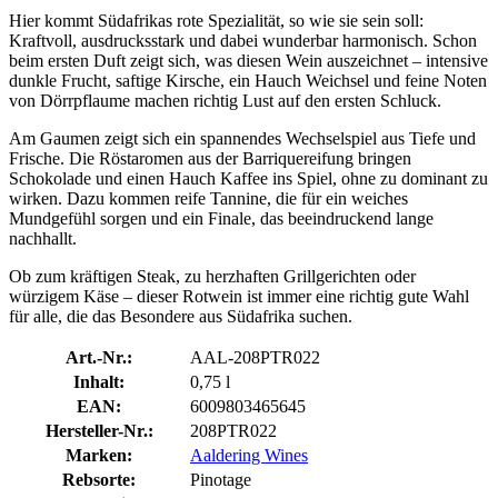
Hier kommt Südafrikas rote Spezialität, so wie sie sein soll:
Kraftvoll, ausdrucksstark und dabei wunderbar harmonisch. Schon
beim ersten Duft zeigt sich, was diesen Wein auszeichnet – intensive
dunkle Frucht, saftige Kirsche, ein Hauch Weichsel und feine Noten
von Dörrpflaume machen richtig Lust auf den ersten Schluck.
Am Gaumen zeigt sich ein spannendes Wechselspiel aus Tiefe und
Frische. Die Röstaromen aus der Barriquereifung bringen
Schokolade und einen Hauch Kaffee ins Spiel, ohne zu dominant zu
wirken. Dazu kommen reife Tannine, die für ein weiches
Mundgefühl sorgen und ein Finale, das beeindruckend lange
nachhallt.
Ob zum kräftigen Steak, zu herzhaften Grillgerichten oder
würzigem Käse – dieser Rotwein ist immer eine richtig gute Wahl
für alle, die das Besondere aus Südafrika suchen.
Art.-Nr.:
AAL-208PTR022
Inhalt:
0,75 l
EAN:
6009803465645
Hersteller-Nr.:
208PTR022
Marken:
Aaldering Wines
Rebsorte:
Pinotage