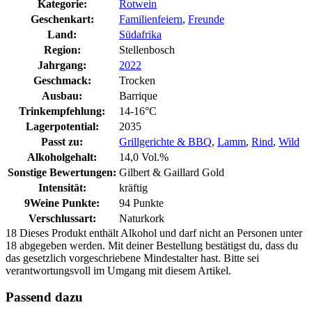
Kategorie:
Rotwein
Geschenkart:
Familienfeiern
,
Freunde
Land:
Südafrika
Region:
Stellenbosch
Jahrgang:
2022
Geschmack:
Trocken
Ausbau:
Barrique
Trinkempfehlung:
14-16°C
Lagerpotential:
2035
Passt zu:
Grillgerichte & BBQ
,
Lamm
,
Rind
,
Wild
Alkoholgehalt:
14,0 Vol.%
Sonstige Bewertungen:
Gilbert & Gaillard Gold
Intensität:
kräftig
9Weine Punkte:
94 Punkte
Verschlussart:
Naturkork
18
Dieses Produkt enthält Alkohol und darf nicht an Personen unter
18 abgegeben werden. Mit deiner Bestellung bestätigst du, dass du
das gesetzlich vorgeschriebene Mindestalter hast. Bitte sei
verantwortungsvoll im Umgang mit diesem Artikel.
Passend dazu