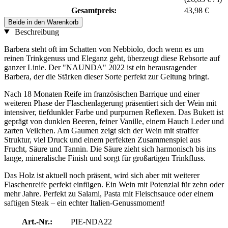
Gesamtpreis:
43,98 €
Beide in den Warenkorb
Beschreibung
Barbera steht oft im Schatten von Nebbiolo, doch wenn es um
reinen Trinkgenuss und Eleganz geht, überzeugt diese Rebsorte auf
ganzer Linie. Der "NAUNDA" 2022 ist ein herausragender
Barbera, der die Stärken dieser Sorte perfekt zur Geltung bringt.
Nach 18 Monaten Reife im französischen Barrique und einer
weiteren Phase der Flaschenlagerung präsentiert sich der Wein mit
intensiver, tiefdunkler Farbe und purpurnen Reflexen. Das Bukett ist
geprägt von dunklen Beeren, feiner Vanille, einem Hauch Leder und
zarten Veilchen. Am Gaumen zeigt sich der Wein mit straffer
Struktur, viel Druck und einem perfekten Zusammenspiel aus
Frucht, Säure und Tannin. Die Säure zieht sich harmonisch bis ins
lange, mineralische Finish und sorgt für großartigen Trinkfluss.
Das Holz ist aktuell noch präsent, wird sich aber mit weiterer
Flaschenreife perfekt einfügen. Ein Wein mit Potenzial für zehn oder
mehr Jahre. Perfekt zu Salami, Pasta mit Fleischsauce oder einem
saftigen Steak – ein echter Italien-Genussmoment!
Art.-Nr.:
PIE-NDA22