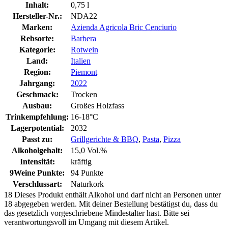
Inhalt:
0,75 l
Hersteller-Nr.:
NDA22
Marken:
Azienda Agricola Bric Cenciurio
Rebsorte:
Barbera
Kategorie:
Rotwein
Land:
Italien
Region:
Piemont
Jahrgang:
2022
Geschmack:
Trocken
Ausbau:
Großes Holzfass
Trinkempfehlung:
16-18°C
Lagerpotential:
2032
Passt zu:
Grillgerichte & BBQ
,
Pasta
,
Pizza
Alkoholgehalt:
15,0 Vol.%
Intensität:
kräftig
9Weine Punkte:
94 Punkte
Verschlussart:
Naturkork
18
Dieses Produkt enthält Alkohol und darf nicht an Personen unter
18 abgegeben werden. Mit deiner Bestellung bestätigst du, dass du
das gesetzlich vorgeschriebene Mindestalter hast. Bitte sei
verantwortungsvoll im Umgang mit diesem Artikel.