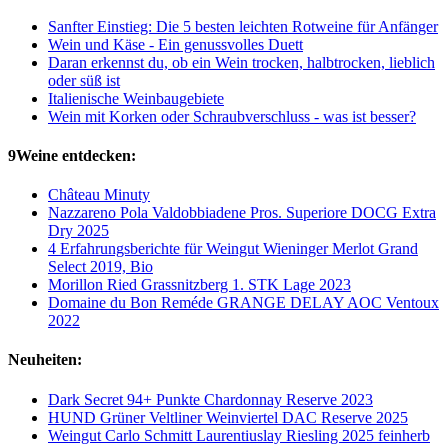
Sanfter Einstieg: Die 5 besten leichten Rotweine für Anfänger
Wein und Käse - Ein genussvolles Duett
Daran erkennst du, ob ein Wein trocken, halbtrocken, lieblich
oder süß ist
Italienische Weinbaugebiete
Wein mit Korken oder Schraubverschluss - was ist besser?
9Weine entdecken:
Château Minuty
Nazzareno Pola Valdobbiadene Pros. Superiore DOCG Extra
Dry 2025
4 Erfahrungsberichte für Weingut Wieninger Merlot Grand
Select 2019, Bio
Morillon Ried Grassnitzberg 1. STK Lage 2023
Domaine du Bon Reméde GRANGE DELAY AOC Ventoux
2022
Neuheiten:
Dark Secret 94+ Punkte Chardonnay Reserve 2023
HUND Grüner Veltliner Weinviertel DAC Reserve 2025
Weingut Carlo Schmitt Laurentiuslay Riesling 2025 feinherb