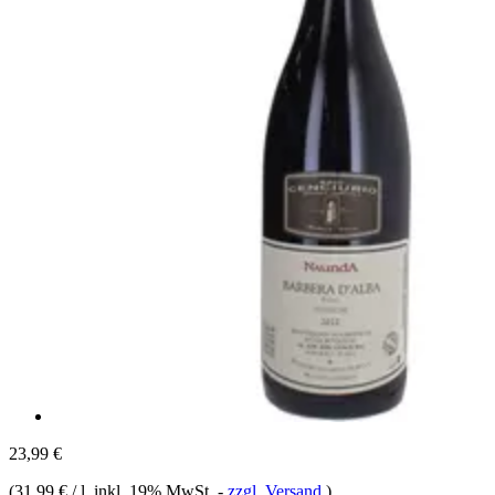
23,99 €
(
31,99 € / l
, inkl. 19% MwSt.
-
zzgl. Versand
)