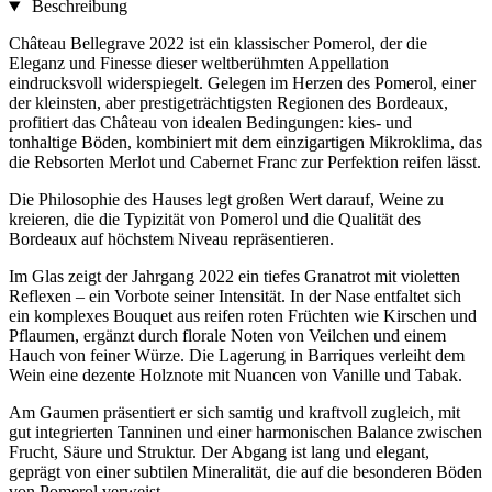
Beschreibung
Château Bellegrave 2022 ist ein klassischer Pomerol, der die
Eleganz und Finesse dieser weltberühmten Appellation
eindrucksvoll widerspiegelt. Gelegen im Herzen des Pomerol, einer
der kleinsten, aber prestigeträchtigsten Regionen des Bordeaux,
profitiert das Château von idealen Bedingungen: kies- und
tonhaltige Böden, kombiniert mit dem einzigartigen Mikroklima, das
die Rebsorten Merlot und Cabernet Franc zur Perfektion reifen lässt.
Die Philosophie des Hauses legt großen Wert darauf, Weine zu
kreieren, die die Typizität von Pomerol und die Qualität des
Bordeaux auf höchstem Niveau repräsentieren.
Im Glas zeigt der Jahrgang 2022 ein tiefes Granatrot mit violetten
Reflexen – ein Vorbote seiner Intensität. In der Nase entfaltet sich
ein komplexes Bouquet aus reifen roten Früchten wie Kirschen und
Pflaumen, ergänzt durch florale Noten von Veilchen und einem
Hauch von feiner Würze. Die Lagerung in Barriques verleiht dem
Wein eine dezente Holznote mit Nuancen von Vanille und Tabak.
Am Gaumen präsentiert er sich samtig und kraftvoll zugleich, mit
gut integrierten Tanninen und einer harmonischen Balance zwischen
Frucht, Säure und Struktur. Der Abgang ist lang und elegant,
geprägt von einer subtilen Mineralität, die auf die besonderen Böden
von Pomerol verweist.