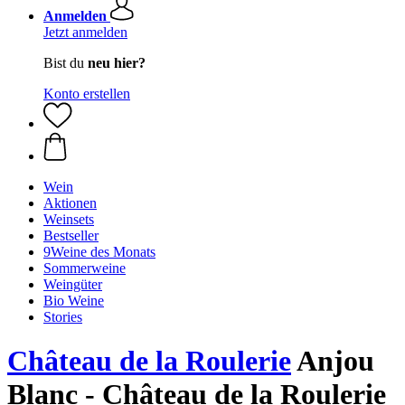
Anmelden
Jetzt anmelden
Bist du
neu hier?
Konto erstellen
Wein
Aktionen
Weinsets
Bestseller
9Weine des Monats
Sommerweine
Weingüter
Bio Weine
Stories
Château de la Roulerie
Anjou
Blanc - Château de la Roulerie