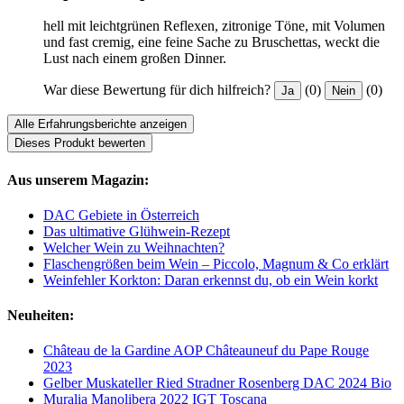
hell mit leichtgrünen Reflexen, zitronige Töne, mit Volumen
und fast cremig, eine feine Sache zu Bruschettas, weckt die
Lust nach einem großen Dinner.
War diese Bewertung für dich hilfreich?
(0)
(0)
Ja
Nein
Alle Erfahrungsberichte anzeigen
Dieses Produkt bewerten
Aus unserem Magazin:
DAC Gebiete in Österreich
Das ultimative Glühwein-Rezept
Welcher Wein zu Weihnachten?
Flaschengrößen beim Wein – Piccolo, Magnum & Co erklärt
Weinfehler Korkton: Daran erkennst du, ob ein Wein korkt
Neuheiten:
Château de la Gardine AOP Châteauneuf du Pape Rouge
2023
Gelber Muskateller Ried Stradner Rosenberg DAC 2024 Bio
Muralia Manolibera 2022 IGT Toscana