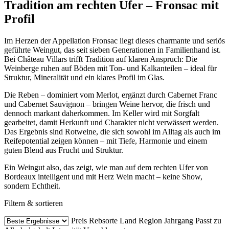
Tradition am rechten Ufer – Fronsac mit
Profil
Im Herzen der Appellation Fronsac liegt dieses charmante und seriös
geführte Weingut, das seit sieben Generationen in Familienhand ist.
Bei Château Villars trifft Tradition auf klaren Anspruch: Die
Weinberge ruhen auf Böden mit Ton- und Kalkanteilen – ideal für
Struktur, Mineralität und ein klares Profil im Glas.
Die Reben – dominiert vom Merlot, ergänzt durch Cabernet Franc
und Cabernet Sauvignon – bringen Weine hervor, die frisch und
dennoch markant daherkommen. Im Keller wird mit Sorgfalt
gearbeitet, damit Herkunft und Charakter nicht verwässert werden.
Das Ergebnis sind Rotweine, die sich sowohl im Alltag als auch im
Reifepotential zeigen können – mit Tiefe, Harmonie und einem
guten Blend aus Frucht und Struktur.
Ein Weingut also, das zeigt, wie man auf dem rechten Ufer von
Bordeaux intelligent und mit Herz Wein macht – keine Show,
sondern Echtheit.
Filtern & sortieren
Preis
Rebsorte
Land
Region
Jahrgang
Passt zu