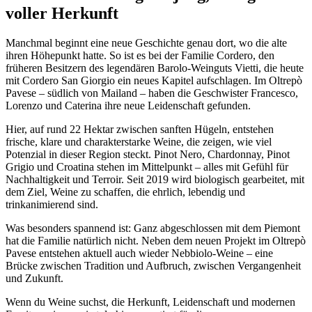
voller Herkunft
Manchmal beginnt eine neue Geschichte genau dort, wo die alte
ihren Höhepunkt hatte. So ist es bei der Familie Cordero, den
früheren Besitzern des legendären Barolo-Weinguts Vietti, die heute
mit Cordero San Giorgio ein neues Kapitel aufschlagen. Im Oltrepò
Pavese – südlich von Mailand – haben die Geschwister Francesco,
Lorenzo und Caterina ihre neue Leidenschaft gefunden.
Hier, auf rund 22 Hektar zwischen sanften Hügeln, entstehen
frische, klare und charakterstarke Weine, die zeigen, wie viel
Potenzial in dieser Region steckt. Pinot Nero, Chardonnay, Pinot
Grigio und Croatina stehen im Mittelpunkt – alles mit Gefühl für
Nachhaltigkeit und Terroir. Seit 2019 wird biologisch gearbeitet, mit
dem Ziel, Weine zu schaffen, die ehrlich, lebendig und
trinkanimierend sind.
Was besonders spannend ist: Ganz abgeschlossen mit dem Piemont
hat die Familie natürlich nicht. Neben dem neuen Projekt im Oltrepò
Pavese entstehen aktuell auch wieder Nebbiolo-Weine – eine
Brücke zwischen Tradition und Aufbruch, zwischen Vergangenheit
und Zukunft.
Wenn du Weine suchst, die Herkunft, Leidenschaft und modernen