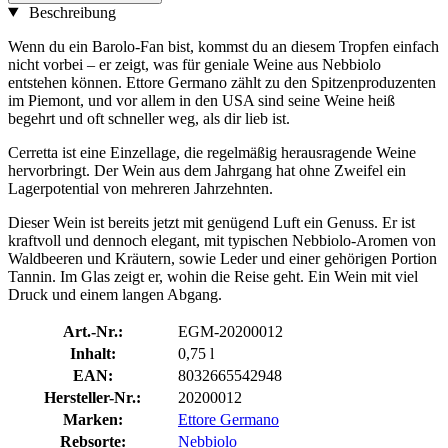
Beschreibung
Wenn du ein Barolo-Fan bist, kommst du an diesem Tropfen einfach
nicht vorbei – er zeigt, was für geniale Weine aus Nebbiolo
entstehen können. Ettore Germano zählt zu den Spitzenproduzenten
im Piemont, und vor allem in den USA sind seine Weine heiß
begehrt und oft schneller weg, als dir lieb ist.
Cerretta ist eine Einzellage, die regelmäßig herausragende Weine
hervorbringt. Der Wein aus dem Jahrgang hat ohne Zweifel ein
Lagerpotential von mehreren Jahrzehnten.
Dieser Wein ist bereits jetzt mit genügend Luft ein Genuss. Er ist
kraftvoll und dennoch elegant, mit typischen Nebbiolo-Aromen von
Waldbeeren und Kräutern, sowie Leder und einer gehörigen Portion
Tannin. Im Glas zeigt er, wohin die Reise geht. Ein Wein mit viel
Druck und einem langen Abgang.
Art.-Nr.:
EGM-20200012
Inhalt:
0,75 l
EAN:
8032665542948
Hersteller-Nr.:
20200012
Marken:
Ettore Germano
Rebsorte:
Nebbiolo