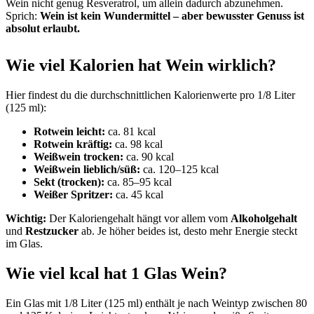
Wein nicht genug Resveratrol, um allein dadurch abzunehmen.
Sprich:
Wein ist kein Wundermittel – aber bewusster Genuss ist
absolut erlaubt.
Wie viel Kalorien hat Wein wirklich?
Hier findest du die durchschnittlichen Kalorienwerte pro 1/8 Liter
(125 ml):
Rotwein leicht:
ca. 81 kcal
Rotwein kräftig:
ca. 98 kcal
Weißwein trocken:
ca. 90 kcal
Weißwein lieblich/süß:
ca. 120–125 kcal
Sekt (trocken):
ca. 85–95 kcal
Weißer Spritzer:
ca. 45 kcal
Wichtig:
Der Kaloriengehalt hängt vor allem vom
Alkoholgehalt
und
Restzucker
ab. Je höher beides ist, desto mehr Energie steckt
im Glas.
Wie viel kcal hat 1 Glas Wein?
Ein Glas mit 1/8 Liter (125 ml) enthält je nach Weintyp zwischen 80