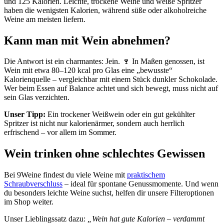
und 125 Kalorien. Leichte, trockene Weine und weiße Spritzer
haben die wenigsten Kalorien, während süße oder alkoholreiche
Weine am meisten liefern.
Kann man mit Wein abnehmen?
Die Antwort ist ein charmantes: Jein. 🍷 In Maßen genossen, ist
Wein mit etwa 80–120 kcal pro Glas eine „bewusste“
Kalorienquelle – vergleichbar mit einem Stück dunkler Schokolade.
Wer beim Essen auf Balance achtet und sich bewegt, muss nicht auf
sein Glas verzichten.
Unser Tipp:
Ein trockener Weißwein oder ein gut gekühlter
Spritzer ist nicht nur kalorienärmer, sondern auch herrlich
erfrischend – vor allem im Sommer.
Wein trinken ohne schlechtes Gewissen
Bei 9Weine findest du viele Weine mit
praktischem
Schraubverschluss
– ideal für spontane Genussmomente. Und wenn
du besonders leichte Weine suchst, helfen dir unsere Filteroptionen
im Shop weiter.
Unser Lieblingssatz dazu:
„Wein hat gute Kalorien – verdammt