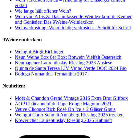
erklärt
Wie lange hält offener Wein?
Wein von A bis Z: Das umfassende Weinlexikon für Kenner
und Genießer: Das 9Weine-Weinlexikon
Weinverkostung: Wein richtig verkosten – Schritt für Schritt
9Weine entdecken:
Weingut Birgit Eichinger
Neun Weine Box 6er Box: Rotwein Vielfalt Österreich
Neumagener Laurentiuslay Riesling 2023 Auslese
Quinta de Santa Teresa LIV Vinho Verde DOC 2024 Bio
Bodega Numanthia Termanthia 2017
Neuheiten:
Moët & Chandon Grand Vintage 2016 Extra Brut Giftbox
AOP Châteauneuf du Pape Rouge Magnum 2021
Veuve Clicquot Rich Rosé On Ice + 2 Gläser Gratis
Weingut Carlo Schmitt Annaberg Riesling 2025 trocken
Köwericher Laurentiuslay Riesling 2025 Kabinett