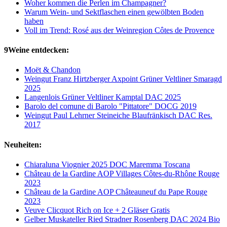
Woher kommen die Perlen im Champagner?
Warum Wein- und Sektflaschen einen gewölbten Boden
haben
Voll im Trend: Rosé aus der Weinregion Côtes de Provence
9Weine entdecken:
Moët & Chandon
Weingut Franz Hirtzberger Axpoint Grüner Veltliner Smaragd
2025
Langenlois Grüner Veltliner Kamptal DAC 2025
Barolo del comune di Barolo "Pittatore" DOCG 2019
Weingut Paul Lehrner Steineiche Blaufränkisch DAC Res.
2017
Neuheiten:
Chiaraluna Viognier 2025 DOC Maremma Toscana
Château de la Gardine AOP Villages Côtes-du-Rhône Rouge
2023
Château de la Gardine AOP Châteauneuf du Pape Rouge
2023
Veuve Clicquot Rich on Ice + 2 Gläser Gratis
Gelber Muskateller Ried Stradner Rosenberg DAC 2024 Bio