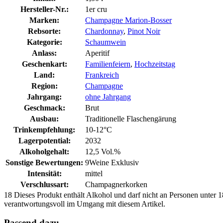
Hersteller-Nr.:
1er cru
Marken:
Champagne Marion-Bosser
Rebsorte:
Chardonnay
,
Pinot Noir
Kategorie:
Schaumwein
Anlass:
Aperitif
Geschenkart:
Familienfeiern
,
Hochzeitstag
Land:
Frankreich
Region:
Champagne
Jahrgang:
ohne Jahrgang
Geschmack:
Brut
Ausbau:
Traditionelle Flaschengärung
Trinkempfehlung:
10-12°C
Lagerpotential:
2032
Alkoholgehalt:
12,5 Vol.%
Sonstige Bewertungen:
9Weine Exklusiv
Intensität:
mittel
Verschlussart:
Champagnerkorken
18
Dieses Produkt enthält Alkohol und darf nicht an Personen unter 18
verantwortungsvoll im Umgang mit diesem Artikel.
Passend dazu