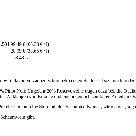
,50 l
99,49 €
(66,33 € / l)
28,99 €
(38,65 € / l)
128,48 €
 wird davon verzaubert schon beim ersten Schluck. Dazu noch in der M
% Pinot Noir. Ungefähr 20% Reserveweine tragen dazu bei, die Qualitä
arten Anklängen von Brioche und einem deutlich spürbaren Anteil an Ora
 Premier Cru auf eine Stufe mit den bekannten Namen, wir meinen, soga
n Schaumwein gibt.