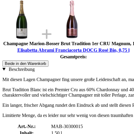
Champagne Marion-Bosser Brut Tradition 1er CRU Magnum, 1
Elisabetta Abrami Franciacorta DOCG Rosé Bio, 0,75 l
Gesamtpreis:
Beide in den Warenkorb
Beschreibung
Mit diesen Lagen Champagner fing unsere große Leidenschaft an, man
Brut Tradition Blanc ist ein Premier Cru aus 60% Chardonnay und 40
charaktervoller und vielschichtiger Champagner mit toller Perlage, z
Ein langer, frischer Abgang rundet den Eindruck ab und stellt diesen
Limitierte Menge, da es leider nur sehr wenig von diesen traumhafte
Art.-Nr.:
MAB-30300015
Inhalt:
1,50 l