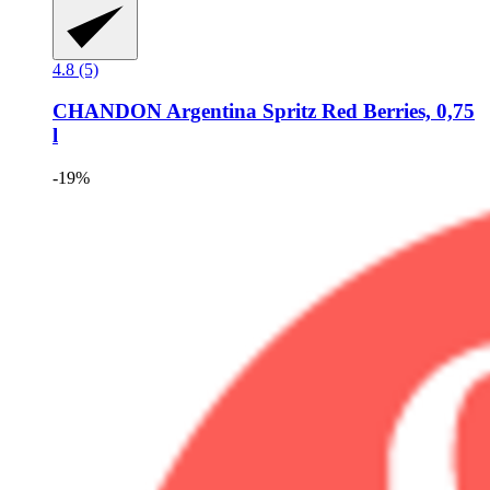
4.8 (5)
CHANDON
Argentina Spritz Red Berries, 0,75
l
-19%