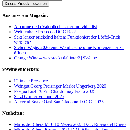
Dieses Produkt bewerten
Aus unserem Magazin:
Amarone della Valpolicella - der Individualist
Weltneuheit: Prosecco DOC Rosé
Sekt länger prickelnd halten: Funktioniert der Löffel-Trick
wirklich?
Sieben Wege, 2026 eine Weinflasche ohne Korkenzieher zu
öffnen
Orange Wine – was steckt dahinter? | 9Weine
9Weine entdecken:
Ultimate Provence
Weingut Georg Preisinger Merlot Ungerberg 2020
Pasqua Lush & Zin Chardonnay Fiano 2025
Salzl Grüner Veltliner 2025
Allegrini Soave Oasi San Giacomo D.O.C. 2025
Neuheiten:
Miros de Ribera M10 10 Meses 2023 D.O. Ribera del Duero
Miros de Ribera Reserva 2021 D.O. Ribera del Duero