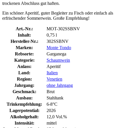
trockenen Abschluss gut haften.
Ein schöner Aperitif, guter Begleiter zu Fisch oder einfach als
erfrischender Sommerwein. Große Empfehlung!
Art.-Nr.:
MOT-302SSBNV
Inhalt:
0,75 l
Hersteller-Nr.:
302SSBNV
Marken:
Monte Tondo
Rebsorte:
Garganega
Kategorie:
Schaumwein
Anlass:
Aperitif
Land:
Italien
Region:
Venetien
Jahrgang:
ohne Jahrgang
Geschmack:
Brut
Ausbau:
Stahltank
Trinkempfehlung:
6-8°C
Lagerpotential:
2026
Alkoholgehalt:
12,0 Vol.%
Intensität:
mittel