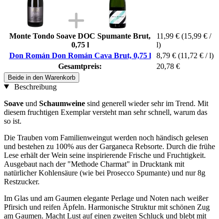
Monte Tondo Soave DOC Spumante Brut,
11,99 €
(15,99 € /
0,75 l
l)
Don Román Don Román Cava Brut, 0,75 l
8,79 €
(11,72 € / l)
Gesamtpreis:
20,78 €
Beide in den Warenkorb
Beschreibung
Soave
und
Schaumweine
sind generell wieder sehr im Trend. Mit
diesem fruchtigen Exemplar versteht man sehr schnell, warum das
so ist.
Die Trauben vom Familienweingut werden noch händisch gelesen
und bestehen zu 100% aus der Garganeca Rebsorte. Durch die frühe
Lese erhält der Wein seine inspirierende Frische und Fruchtigkeit.
Ausgebaut nach der "Methode Charmat" in Drucktank mit
natürlicher Kohlensäure (wie bei Prosecco Spumante) und nur 8g
Restzucker.
Im Glas und am Gaumen elegante Perlage und Noten nach weißer
Pfirsich und reifen Äpfeln. Harmonische Struktur mit schönen Zug
am Gaumen. Macht Lust auf einen zweiten Schluck und blebt mit