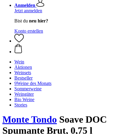
Anmelden
Jetzt anmelden
Bist du
neu hier?
Konto erstellen
Wein
Aktionen
Weinsets
Bestseller
9Weine des Monats
Sommerweine
Weingüter
Bio Weine
Stories
Monte Tondo
Soave DOC
Spumante Brut, 0,75 l