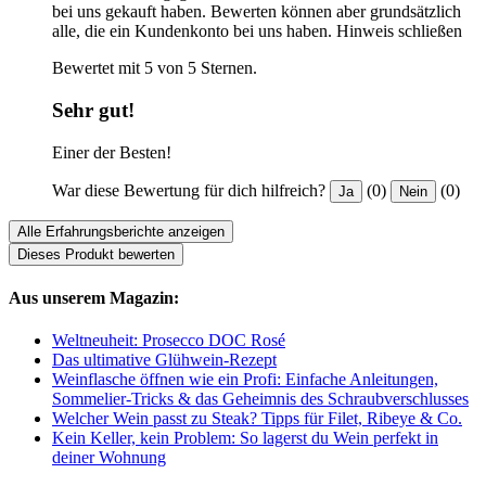
bei uns gekauft haben. Bewerten können aber grundsätzlich
alle, die ein Kundenkonto bei uns haben.
Hinweis schließen
Bewertet mit 5 von 5 Sternen.
Sehr gut!
Einer der Besten!
War diese Bewertung für dich hilfreich?
(0)
(0)
Ja
Nein
Alle Erfahrungsberichte anzeigen
Dieses Produkt bewerten
Aus unserem Magazin:
Weltneuheit: Prosecco DOC Rosé
Das ultimative Glühwein-Rezept
Weinflasche öffnen wie ein Profi: Einfache Anleitungen,
Sommelier-Tricks & das Geheimnis des Schraubverschlusses
Welcher Wein passt zu Steak? Tipps für Filet, Ribeye & Co.
Kein Keller, kein Problem: So lagerst du Wein perfekt in
deiner Wohnung