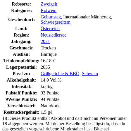
Rebsorte:
Zweigelt
Kategorie:
Rotwein
Geburtstag
, Internationaler Männertag,
Geschenkart:
Schwiegereltern
Land:
Österreich
Region:
Neusiedlersee
Jahrgang:
2021
Geschmack:
Trocken
Ausbau:
Barrique
Trinkempfehlung:
16-18°C
Lagerpotential:
2035
Passt zu:
Grillgerichte & BBQ
,
Schwein
Alkoholgehalt:
14,0 Vol.%
Intensität:
kräftig
Falstaff Punkte:
93 Punkte
9Weine Punkte:
94 Punkte
Verschlussart:
Naturkork
Restzuckergehalt:
1,5 g/l
18
Dieses Produkt enthält Alkohol und darf nicht an Personen unter
18 abgegeben werden. Mit deiner Bestellung bestätigst du, dass du
das gesetzlich vorgeschriebene Mindestalter hast. Bitte sei