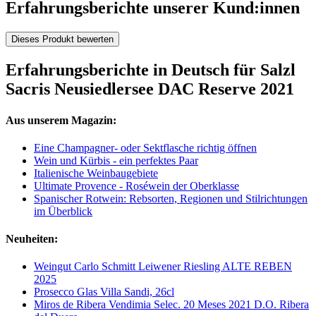
Erfahrungsberichte unserer Kund:innen
Dieses Produkt bewerten
Erfahrungsberichte in Deutsch für Salzl
Sacris Neusiedlersee DAC Reserve 2021
Aus unserem Magazin:
Eine Champagner- oder Sektflasche richtig öffnen
Wein und Kürbis - ein perfektes Paar
Italienische Weinbaugebiete
Ultimate Provence - Roséwein der Oberklasse
Spanischer Rotwein: Rebsorten, Regionen und Stilrichtungen
im Überblick
Neuheiten:
Weingut Carlo Schmitt Leiwener Riesling ALTE REBEN
2025
Prosecco Glas Villa Sandi, 26cl
Miros de Ribera Vendimia Selec. 20 Meses 2021 D.O. Ribera