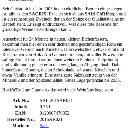
Seit Christoph im Jahr 2005 in den elterlichen Betrieb eingestiegen
ist, gibt es den
SACRIS
! Er leitet sich ab aus
SA
lzl
C
h
RIS
toph und
ist ein reinsortiger Zweigelt, der an der Spitze der Qualitätsweine im
Betrieb steht. Er zeigt eindrucksvoll, was diese rote Rebsorte für
großartige Weine hervorbringen kann.
Ausgebaut für 24 Monate in neuen, kleinen Eichenfässern,
bekommt man hier einen sehr dichten und geschmeidigen Rotwein.
Intensiver Geruch nach Kirschen, Dörrzwetschken, etwas Zimt und
Röstaromen von Holz. Am Gaumen trocken, mit voller Power. Die
saftige Frucht fordert sofort einen weiteren Schluck. Tiefgründig
und vollmundig gleitet er in den ewig langen Abgang hinab. Dabei
hinterlässt er Spuren, die an Schokolade, schwarze Kirschen und
etwas Vanille erinnern. Eine ganz zarte Salzigkeit zeugt von der
Mineralik und der Spitzenqualität. Gutes Lagerpotenzial bis 2035.
Rock'n'Roll am Gaumen - das wird viele Weinfans begeistern!
Art.-Nr.:
SAL-201SAR021
Inhalt:
0,75 l
EAN:
9120007470352
Hersteller-Nr.:
201SAR021
Marken:
Salzl