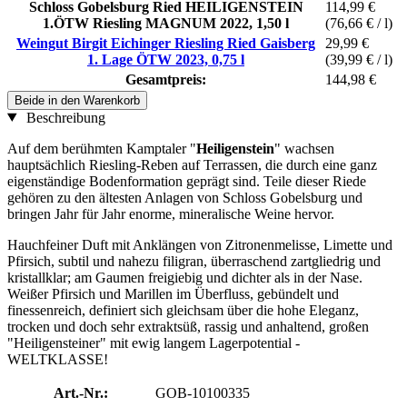
Schloss Gobelsburg Ried HEILIGENSTEIN
114,99 €
1.ÖTW Riesling MAGNUM 2022, 1,50 l
(76,66 € / l)
Weingut Birgit Eichinger Riesling Ried Gaisberg
29,99 €
1. Lage ÖTW 2023, 0,75 l
(39,99 € / l)
Gesamtpreis:
144,98 €
Beide in den Warenkorb
Beschreibung
Auf dem berühmten Kamptaler "
Heiligenstein
" wachsen
hauptsächlich Riesling-Reben auf Terrassen, die durch eine ganz
eigenständige Bodenformation geprägt sind. Teile dieser Riede
gehören zu den ältesten Anlagen von Schloss Gobelsburg und
bringen Jahr für Jahr enorme, mineralische Weine hervor.
Hauchfeiner Duft mit Anklängen von Zitronenmelisse, Limette und
Pfirsich, subtil und nahezu filigran, überraschend zartgliedrig und
kristallklar; am Gaumen freigiebig und dichter als in der Nase.
Weißer Pfirsich und Marillen im Überfluss, gebündelt und
finessenreich, definiert sich gleichsam über die hohe Eleganz,
trocken und doch sehr extraktsüß, rassig und anhaltend, großen
"Heiligensteiner" mit ewig langem Lagerpotential -
WELTKLASSE!
Art.-Nr.:
GOB-10100335