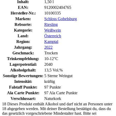
Inhalt:
1,50 l
EAN:
9120002404765
Hersteller-Nr.:
10100335
Marken:
Schloss Gobelsburg
Rebsorte:
Riesling
Kategorie:
Weißwein
Land:
Österreich
Region:
Kamptal
Jahrgang:
2022
Geschmack:
Trocken
Trinkempfehlung:
10-12°C
Lagerpotential:
2040
Alkoholgehalt:
13,5 Vol.%
Sonstige Bewertungen:
5 Sterne Weingut
Intensität:
kräftig
Falstaff Punkte:
97 Punkte
Ala Carte Punkte:
97 Ala Carte Punkte
Verschlussart:
Naturkork
18
Dieses Produkt enthält Alkohol und darf nicht an Personen unter
18 abgegeben werden. Mit deiner Bestellung bestätigst du, dass du
das gesetzlich vorgeschriebene Mindestalter hast. Bitte sei