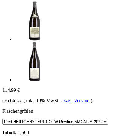
114,99 €
(
76,66 € / l
, inkl. 19% MwSt.
-
zzgl. Versand
)
Flaschengrößen:
Inhalt:
1,50 l