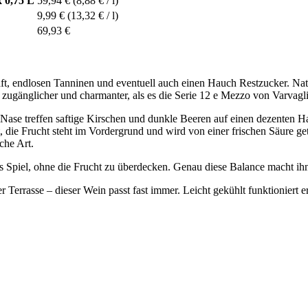
 0,75 L
59,94 €
(8,88 € / l)
9,99 €
(13,32 € / l)
69,93 €
ft, endlosen Tanninen und eventuell auch einen Hauch Restzucker. Natü
zugänglicher und charmanter, als es die Serie 12 e Mezzo von Varvagli
 der Nase treffen saftige Kirschen und dunkle Beeren auf einen dezen
ie Frucht steht im Vordergrund und wird von einer frischen Säure getr
che Art.
 Spiel, ohne die Frucht zu überdecken. Genau diese Balance macht ihn 
r Terrasse – dieser Wein passt fast immer. Leicht gekühlt funktioniert 