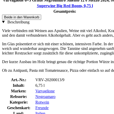
Varvaglione 6+3 Gratis Negroamaro Salento 12 e Mezzo 2024, 9x
Superwine Big Red Boom, 0,75 l
Gesamtpreis:
Beide in den Warenkorb
Beschreibung
Viele verbinden mit Weinen aus Apulien, Weine mit viel Alkohol, Kra
und den damit verbundenen Alkoholgehalt. Aber es geht auch anders, 
Im Glas präsentiert er sich mit einer schönen, intensiven Farbe. In
weich und wunderbar ausgewogen. Die Tannine sind angenehm sanft, d
leichter Restzucker sorgt zusätzlich für diese unkomplizierte, zugängli
Der kurze Ausbau im Holz bringt genau die richtige Portion Würze ins
Ob zu Antipasti, Pasta mit Tomatensauce, Pizza oder einfach so auf de
Art.-Nr.:
VRV-20200013/9
Inhalt:
6,75 l
Marken:
Varvaglione
Rebsorte:
Negroamaro
Kategorie:
Rotwein
Geschenkart:
Freunde
Land:
Italien