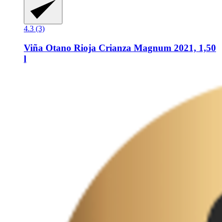
4.3 (3)
Viña Otano
Rioja Crianza Magnum 2021, 1,50
l