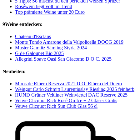
5 Tipps: So mischst du den perfekten weißen Spritzer
Roséwein liegt voll im Trend
Top prämierte Weine unter 20 Euro
9Weine entdecken:
Chateau d'Esclans
Monte Tondo Amarone della Valpolicella DOCG 2019
Muster.Gamlitz Sämling Styria 2024
G de Galoupet Bio 2025
Allegrini Soave Oasi San Giacomo D.O.C. 2025
Neuheiten:
Miros de Ribera Reserva 2021 D.O. Ribera del Duero
Weingut Carlo Schmitt Laurentiuslay Riesling 2025 feinherb
HUND Grüner Veltliner Weinviertel DAC Reserve 2025
Veuve Clicquot Rich Rosé On Ice + 2 Gläser Gratis
Veuve Clicquot Rich Sun Club Glas 56 cl