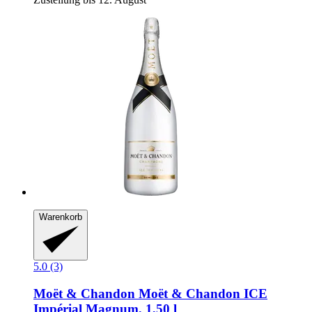
Warenkorb
5.0 (3)
Moët & Chandon
Moët & Chandon ICE
Impérial Magnum, 1,50 l