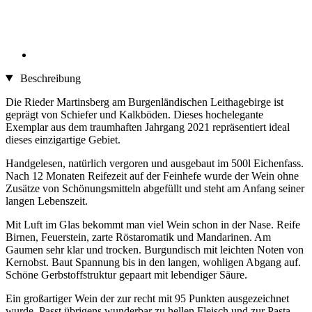
Beschreibung
Die Rieder Martinsberg am Burgenländischen Leithagebirge ist
geprägt von Schiefer und Kalkböden. Dieses hochelegante
Exemplar aus dem traumhaften Jahrgang 2021 repräsentiert ideal
dieses einzigartige Gebiet.
Handgelesen, natürlich vergoren und ausgebaut im 500l Eichenfass.
Nach 12 Monaten Reifezeit auf der Feinhefe wurde der Wein ohne
Zusätze von Schönungsmitteln abgefüllt und steht am Anfang seiner
langen Lebenszeit.
Mit Luft im Glas bekommt man viel Wein schon in der Nase. Reife
Birnen, Feuerstein, zarte Röstaromatik und Mandarinen. Am
Gaumen sehr klar und trocken. Burgundisch mit leichten Noten von
Kernobst. Baut Spannung bis in den langen, wohligen Abgang auf.
Schöne Gerbstoffstruktur gepaart mit lebendiger Säure.
Ein großartiger Wein der zur recht mit 95 Punkten ausgezeichnet
wurde. Passt übrigens wunderbar zu hellen Fleisch und zur Pasta