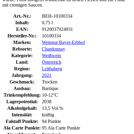
mit cremigen Saucen.
Art.-Nr.:
BEH-10100334
Inhalt:
0,75 l
EAN:
9120037924931
Hersteller-Nr.:
10100334
Marken:
Weingut Bayer-Erbhof
Rebsorte:
Chardonnay
Kategorie:
Weißwein
Land:
Österreich
Region:
Leithaberg
Jahrgang:
2021
Geschmack:
Trocken
Ausbau:
Barrique
Trinkempfehlung:
10-12°C
Lagerpotential:
2038
Alkoholgehalt:
13,5 Vol.%
Intensität:
kräftig
Falstaff Punkte:
94 Punkte
Ala Carte Punkte:
95 Ala Carte Punkte